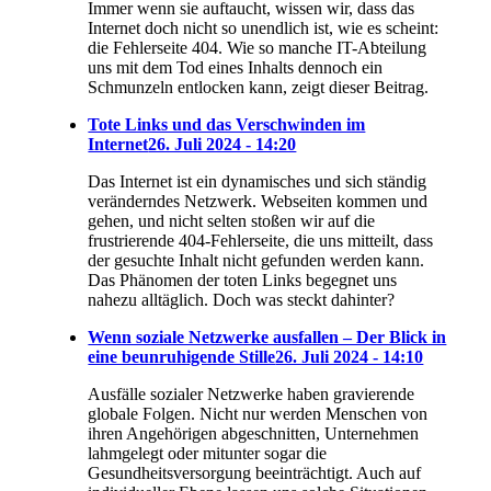
Immer wenn sie auftaucht, wissen wir, dass das
Internet doch nicht so unendlich ist, wie es scheint:
die Fehlerseite 404. Wie so manche IT-Abteilung
uns mit dem Tod eines Inhalts dennoch ein
Schmunzeln entlocken kann, zeigt dieser Beitrag.
Tote Links und das Verschwinden im
Internet
26. Juli 2024 - 14:20
Das Internet ist ein dynamisches und sich ständig
veränderndes Netzwerk. Webseiten kommen und
gehen, und nicht selten stoßen wir auf die
frustrierende 404-Fehlerseite, die uns mitteilt, dass
der gesuchte Inhalt nicht gefunden werden kann.
Das Phänomen der toten Links begegnet uns
nahezu alltäglich. Doch was steckt dahinter?
Wenn soziale Netzwerke ausfallen – Der Blick in
eine beunruhigende Stille
26. Juli 2024 - 14:10
Ausfälle sozialer Netzwerke haben gravierende
globale Folgen. Nicht nur werden Menschen von
ihren Angehörigen abgeschnitten, Unternehmen
lahmgelegt oder mitunter sogar die
Gesundheitsversorgung beeinträchtigt. Auch auf