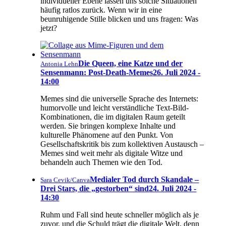
individueller Ebene lassen uns solche Situationen
häufig ratlos zurück. Wenn wir in eine
beunruhigende Stille blicken und uns fragen: Was
jetzt?
Die Queen, eine Katze und der
Antonia Lehn
Sensenmann: Post-Death-Memes
26. Juli 2024 -
14:00
Memes sind die universelle Sprache des Internets:
humorvolle und leicht verständliche Text-Bild-
Kombinationen, die im digitalen Raum geteilt
werden. Sie bringen komplexe Inhalte und
kulturelle Phänomene auf den Punkt. Von
Gesellschaftskritik bis zum kollektiven Austausch –
Memes sind weit mehr als digitale Witze und
behandeln auch Themen wie den Tod.
Medialer Tod durch Skandale –
Sara Cevik/Canva
Drei Stars, die „gestorben“ sind
24. Juli 2024 -
14:30
Ruhm und Fall sind heute schneller möglich als je
zuvor, und die Schuld trägt die digitale Welt, denn