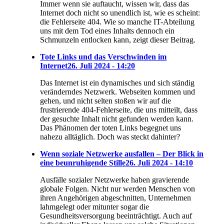
Immer wenn sie auftaucht, wissen wir, dass das
Internet doch nicht so unendlich ist, wie es scheint:
die Fehlerseite 404. Wie so manche IT-Abteilung
uns mit dem Tod eines Inhalts dennoch ein
Schmunzeln entlocken kann, zeigt dieser Beitrag.
Tote Links und das Verschwinden im
Internet
26. Juli 2024 - 14:20
Das Internet ist ein dynamisches und sich ständig
veränderndes Netzwerk. Webseiten kommen und
gehen, und nicht selten stoßen wir auf die
frustrierende 404-Fehlerseite, die uns mitteilt, dass
der gesuchte Inhalt nicht gefunden werden kann.
Das Phänomen der toten Links begegnet uns
nahezu alltäglich. Doch was steckt dahinter?
Wenn soziale Netzwerke ausfallen – Der Blick in
eine beunruhigende Stille
26. Juli 2024 - 14:10
Ausfälle sozialer Netzwerke haben gravierende
globale Folgen. Nicht nur werden Menschen von
ihren Angehörigen abgeschnitten, Unternehmen
lahmgelegt oder mitunter sogar die
Gesundheitsversorgung beeinträchtigt. Auch auf