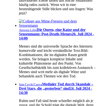
individueller Ebene lassen uns solche Situationen
häufig ratlos zurück. Wenn wir in eine
beunruhigende Stille blicken und uns fragen: Was
jetzt?
Die Queen, eine Katze und der
Antonia Lehn
Sensenmann: Post-Death-Memes
26. Juli 2024 -
14:00
Memes sind die universelle Sprache des Internets:
humorvolle und leicht verständliche Text-Bild-
Kombinationen, die im digitalen Raum geteilt
werden. Sie bringen komplexe Inhalte und
kulturelle Phänomene auf den Punkt. Von
Gesellschaftskritik bis zum kollektiven Austausch –
Memes sind weit mehr als digitale Witze und
behandeln auch Themen wie den Tod.
Medialer Tod durch Skandale –
Sara Cevik/Canva
Drei Stars, die „gestorben“ sind
24. Juli 2024 -
14:30
Ruhm und Fall sind heute schneller möglich als je
zuvor, und die Schuld trägt die digitale Welt, denn