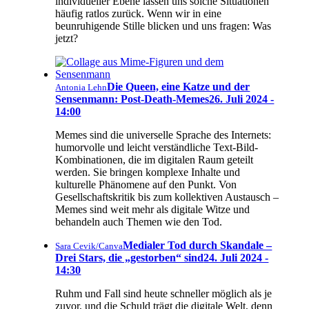
individueller Ebene lassen uns solche Situationen
häufig ratlos zurück. Wenn wir in eine
beunruhigende Stille blicken und uns fragen: Was
jetzt?
Die Queen, eine Katze und der
Antonia Lehn
Sensenmann: Post-Death-Memes
26. Juli 2024 -
14:00
Memes sind die universelle Sprache des Internets:
humorvolle und leicht verständliche Text-Bild-
Kombinationen, die im digitalen Raum geteilt
werden. Sie bringen komplexe Inhalte und
kulturelle Phänomene auf den Punkt. Von
Gesellschaftskritik bis zum kollektiven Austausch –
Memes sind weit mehr als digitale Witze und
behandeln auch Themen wie den Tod.
Medialer Tod durch Skandale –
Sara Cevik/Canva
Drei Stars, die „gestorben“ sind
24. Juli 2024 -
14:30
Ruhm und Fall sind heute schneller möglich als je
zuvor, und die Schuld trägt die digitale Welt, denn