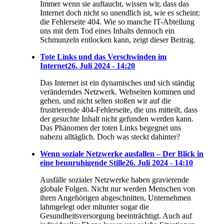
Immer wenn sie auftaucht, wissen wir, dass das
Internet doch nicht so unendlich ist, wie es scheint:
die Fehlerseite 404. Wie so manche IT-Abteilung
uns mit dem Tod eines Inhalts dennoch ein
Schmunzeln entlocken kann, zeigt dieser Beitrag.
Tote Links und das Verschwinden im
Internet
26. Juli 2024 - 14:20
Das Internet ist ein dynamisches und sich ständig
veränderndes Netzwerk. Webseiten kommen und
gehen, und nicht selten stoßen wir auf die
frustrierende 404-Fehlerseite, die uns mitteilt, dass
der gesuchte Inhalt nicht gefunden werden kann.
Das Phänomen der toten Links begegnet uns
nahezu alltäglich. Doch was steckt dahinter?
Wenn soziale Netzwerke ausfallen – Der Blick in
eine beunruhigende Stille
26. Juli 2024 - 14:10
Ausfälle sozialer Netzwerke haben gravierende
globale Folgen. Nicht nur werden Menschen von
ihren Angehörigen abgeschnitten, Unternehmen
lahmgelegt oder mitunter sogar die
Gesundheitsversorgung beeinträchtigt. Auch auf