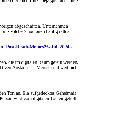
hänomen der toten Links begegnet uns nahezu
hörigen abgeschnitten, Unternehmen
 uns solche Situationen häufig ratlos
nn: Post-Death-Memes
26. Juli 2024 -
en, die im digitalen Raum geteilt werden.
lektiven Austausch – Memes sind weit mehr
bt den Ton an. Ein aufgedecktes Geheimnis
 Person wird vom digitalen Tod eingeholt