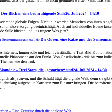
s mitteilt, dass der gesuchte Inhalt nicht gefunden werden kann. Das P
Der Blick in eine beunruhigende Stille
26. Juli 2024 - 14:10
ravierende globale Folgen. Nicht nur werden Menschen von ihren Ange
sundheitsversorgung beeinträchtigt. Auch auf individueller Ebene lassen
e Stille blicken und uns fragen: Was jetzt?
Die Queen, eine Katze und der Sensenma
Antonia Lehn
s Internets: humorvolle und leicht verständliche Text-Bild-Kombination
turelle Phänomene auf den Punkt. Von Gesellschaftskritik bis zum kol
ch Themen wie den Tod.
kandale – Drei Stars, die „gestorben“ sind
24. Juli 2024 - 14:30
glich als je zuvor, und die Schuld trägt die digitale Welt, denn sie gi
 jahrelang aufgebaute Karrieren zum Einsturz bringen. Die betroffene
cht.
rben – Eine Zeitreise durch die analoge Welt