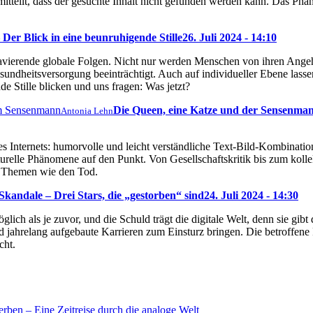
s mitteilt, dass der gesuchte Inhalt nicht gefunden werden kann. Das P
Der Blick in eine beunruhigende Stille
26. Juli 2024 - 14:10
ravierende globale Folgen. Nicht nur werden Menschen von ihren Ange
sundheitsversorgung beeinträchtigt. Auch auf individueller Ebene lassen
e Stille blicken und uns fragen: Was jetzt?
Die Queen, eine Katze und der Sensenma
Antonia Lehn
s Internets: humorvolle und leicht verständliche Text-Bild-Kombination
turelle Phänomene auf den Punkt. Von Gesellschaftskritik bis zum kol
ch Themen wie den Tod.
kandale – Drei Stars, die „gestorben“ sind
24. Juli 2024 - 14:30
glich als je zuvor, und die Schuld trägt die digitale Welt, denn sie gi
 jahrelang aufgebaute Karrieren zum Einsturz bringen. Die betroffene
cht.
rben – Eine Zeitreise durch die analoge Welt