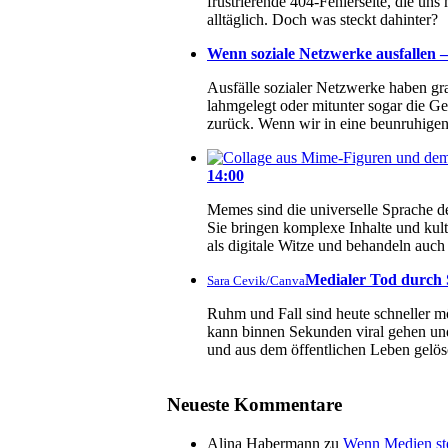
frustrierende 404-Fehlerseite, die un
alltäglich. Doch was steckt dahinter?
Wenn soziale Netzwerke ausfallen – 
Ausfälle sozialer Netzwerke haben g
lahmgelegt oder mitunter sogar die Ge
zurück. Wenn wir in eine beunruhigend
14:00
Memes sind die universelle Sprache de
Sie bringen komplexe Inhalte und kul
als digitale Witze und behandeln au
Medialer Tod durch S
Sara Cevik/Canva
Ruhm und Fall sind heute schneller mö
kann binnen Sekunden viral gehen und
und aus dem öffentlichen Leben gelös
Neueste Kommentare
Alina Habermann
zu
Wenn Medien ste