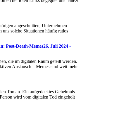
hänomen der toten Links begegnet uns nahezu
hörigen abgeschnitten, Unternehmen
 uns solche Situationen häufig ratlos
nn: Post-Death-Memes
26. Juli 2024 -
en, die im digitalen Raum geteilt werden.
lektiven Austausch – Memes sind weit mehr
bt den Ton an. Ein aufgedecktes Geheimnis
 Person wird vom digitalen Tod eingeholt