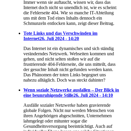
Immer wenn sie auftaucht, wissen wir, dass das
Internet doch nicht so unendlich ist, wie es scheint:
die Fehlerseite 404. Wie so manche IT-Abteilung
uns mit dem Tod eines Inhalts dennoch ein
Schmunzeln entlocken kann, zeigt dieser Beitrag.
Tote Links und das Verschwinden im
Internet
26. Juli 2024 - 14:20
Das Internet ist ein dynamisches und sich ständig
veränderndes Netzwerk. Webseiten kommen und
gehen, und nicht selten stoßen wir auf die
frustrierende 404-Fehlerseite, die uns mitteilt, dass
der gesuchte Inhalt nicht gefunden werden kann.
Das Phänomen der toten Links begegnet uns
nahezu alltäglich. Doch was steckt dahinter?
Wenn soziale Netzwerke ausfallen – Der Blick in
eine beunruhigende Stille
26. Juli 2024 - 14:10
Ausfälle sozialer Netzwerke haben gravierende
globale Folgen. Nicht nur werden Menschen von
ihren Angehörigen abgeschnitten, Unternehmen
lahmgelegt oder mitunter sogar die
Gesundheitsversorgung beeinträchtigt. Auch auf