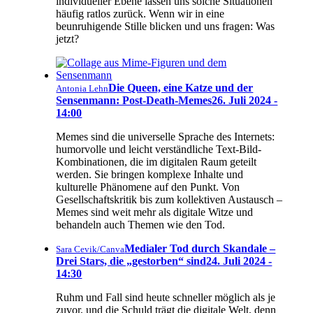
individueller Ebene lassen uns solche Situationen
häufig ratlos zurück. Wenn wir in eine
beunruhigende Stille blicken und uns fragen: Was
jetzt?
Die Queen, eine Katze und der
Antonia Lehn
Sensenmann: Post-Death-Memes
26. Juli 2024 -
14:00
Memes sind die universelle Sprache des Internets:
humorvolle und leicht verständliche Text-Bild-
Kombinationen, die im digitalen Raum geteilt
werden. Sie bringen komplexe Inhalte und
kulturelle Phänomene auf den Punkt. Von
Gesellschaftskritik bis zum kollektiven Austausch –
Memes sind weit mehr als digitale Witze und
behandeln auch Themen wie den Tod.
Medialer Tod durch Skandale –
Sara Cevik/Canva
Drei Stars, die „gestorben“ sind
24. Juli 2024 -
14:30
Ruhm und Fall sind heute schneller möglich als je
zuvor, und die Schuld trägt die digitale Welt, denn