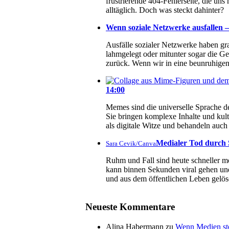
frustrierende 404-Fehlerseite, die un
alltäglich. Doch was steckt dahinter?
Wenn soziale Netzwerke ausfallen – 
Ausfälle sozialer Netzwerke haben g
lahmgelegt oder mitunter sogar die Ge
zurück. Wenn wir in eine beunruhigend
14:00
Memes sind die universelle Sprache de
Sie bringen komplexe Inhalte und kul
als digitale Witze und behandeln au
Medialer Tod durch S
Sara Cevik/Canva
Ruhm und Fall sind heute schneller mö
kann binnen Sekunden viral gehen und
und aus dem öffentlichen Leben gelös
Neueste Kommentare
Alina Habermann
zu
Wenn Medien ste