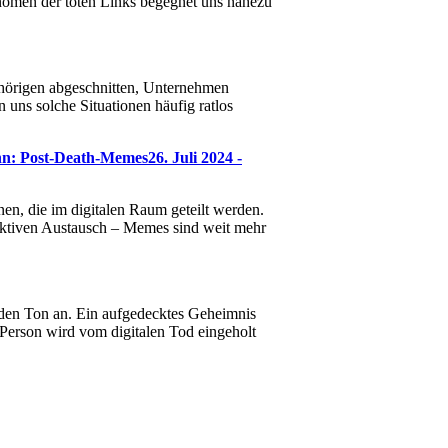
hänomen der toten Links begegnet uns nahezu
hörigen abgeschnitten, Unternehmen
 uns solche Situationen häufig ratlos
nn: Post-Death-Memes
26. Juli 2024 -
en, die im digitalen Raum geteilt werden.
lektiven Austausch – Memes sind weit mehr
bt den Ton an. Ein aufgedecktes Geheimnis
 Person wird vom digitalen Tod eingeholt