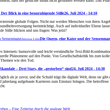
s mitteilt, dass der gesuchte Inhalt nicht gefunden werden kann. Das P
Der Blick in eine beunruhigende Stille
26. Juli 2024 - 14:10
ravierende globale Folgen. Nicht nur werden Menschen von ihren Ange
sundheitsversorgung beeinträchtigt. Auch auf individueller Ebene lassen
e Stille blicken und uns fragen: Was jetzt?
Die Queen, eine Katze und der Sensenma
Antonia Lehn
s Internets: humorvolle und leicht verständliche Text-Bild-Kombination
turelle Phänomene auf den Punkt. Von Gesellschaftskritik bis zum kol
ch Themen wie den Tod.
kandale – Drei Stars, die „gestorben“ sind
24. Juli 2024 - 14:30
glich als je zuvor, und die Schuld trägt die digitale Welt, denn sie gi
 jahrelang aufgebaute Karrieren zum Einsturz bringen. Die betroffene
cht.
rben – Eine Zeitreise durch die analoge Welt