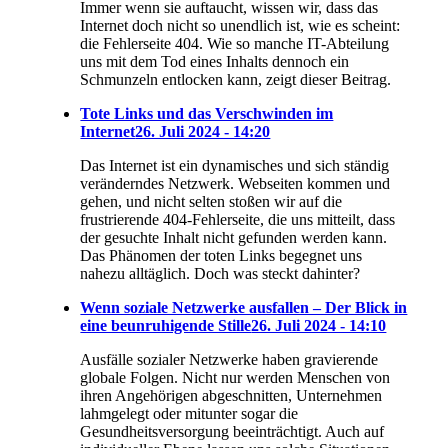
Immer wenn sie auftaucht, wissen wir, dass das
Internet doch nicht so unendlich ist, wie es scheint:
die Fehlerseite 404. Wie so manche IT-Abteilung
uns mit dem Tod eines Inhalts dennoch ein
Schmunzeln entlocken kann, zeigt dieser Beitrag.
Tote Links und das Verschwinden im
Internet
26. Juli 2024 - 14:20
Das Internet ist ein dynamisches und sich ständig
veränderndes Netzwerk. Webseiten kommen und
gehen, und nicht selten stoßen wir auf die
frustrierende 404-Fehlerseite, die uns mitteilt, dass
der gesuchte Inhalt nicht gefunden werden kann.
Das Phänomen der toten Links begegnet uns
nahezu alltäglich. Doch was steckt dahinter?
Wenn soziale Netzwerke ausfallen – Der Blick in
eine beunruhigende Stille
26. Juli 2024 - 14:10
Ausfälle sozialer Netzwerke haben gravierende
globale Folgen. Nicht nur werden Menschen von
ihren Angehörigen abgeschnitten, Unternehmen
lahmgelegt oder mitunter sogar die
Gesundheitsversorgung beeinträchtigt. Auch auf