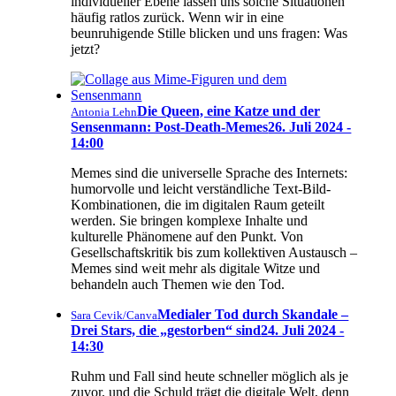
individueller Ebene lassen uns solche Situationen
häufig ratlos zurück. Wenn wir in eine
beunruhigende Stille blicken und uns fragen: Was
jetzt?
Die Queen, eine Katze und der
Antonia Lehn
Sensenmann: Post-Death-Memes
26. Juli 2024 -
14:00
Memes sind die universelle Sprache des Internets:
humorvolle und leicht verständliche Text-Bild-
Kombinationen, die im digitalen Raum geteilt
werden. Sie bringen komplexe Inhalte und
kulturelle Phänomene auf den Punkt. Von
Gesellschaftskritik bis zum kollektiven Austausch –
Memes sind weit mehr als digitale Witze und
behandeln auch Themen wie den Tod.
Medialer Tod durch Skandale –
Sara Cevik/Canva
Drei Stars, die „gestorben“ sind
24. Juli 2024 -
14:30
Ruhm und Fall sind heute schneller möglich als je
zuvor, und die Schuld trägt die digitale Welt, denn