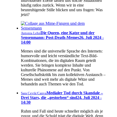
individueller Ebene lassen uns solche Situationen
häufig ratlos zurück. Wenn wir in eine
beunruhigende Stille blicken und uns fragen: Was
jetzt?
Die Queen, eine Katze und der
Antonia Lehn
Sensenmann: Post-Death-Memes
26. Juli 2024 -
14:00
Memes sind die universelle Sprache des Internets:
humorvolle und leicht verständliche Text-Bild-
Kombinationen, die im digitalen Raum geteilt
werden. Sie bringen komplexe Inhalte und
kulturelle Phänomene auf den Punkt. Von
Gesellschaftskritik bis zum kollektiven Austausch –
Memes sind weit mehr als digitale Witze und
behandeln auch Themen wie den Tod.
Medialer Tod durch Skandale –
Sara Cevik/Canva
Drei Stars, die „gestorben“ sind
24. Juli 2024 -
14:30
Ruhm und Fall sind heute schneller möglich als je
zuvor, und die Schuld trägt die digitale Welt, denn