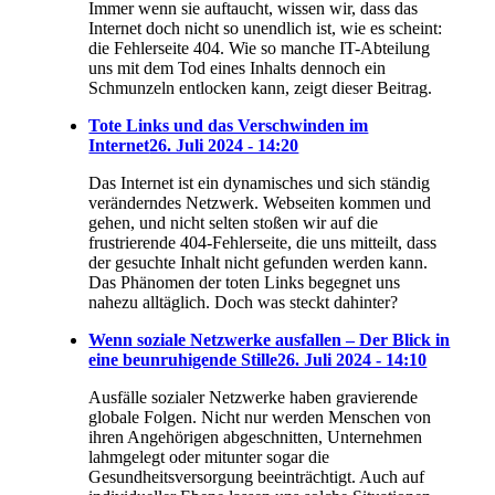
Immer wenn sie auftaucht, wissen wir, dass das
Internet doch nicht so unendlich ist, wie es scheint:
die Fehlerseite 404. Wie so manche IT-Abteilung
uns mit dem Tod eines Inhalts dennoch ein
Schmunzeln entlocken kann, zeigt dieser Beitrag.
Tote Links und das Verschwinden im
Internet
26. Juli 2024 - 14:20
Das Internet ist ein dynamisches und sich ständig
veränderndes Netzwerk. Webseiten kommen und
gehen, und nicht selten stoßen wir auf die
frustrierende 404-Fehlerseite, die uns mitteilt, dass
der gesuchte Inhalt nicht gefunden werden kann.
Das Phänomen der toten Links begegnet uns
nahezu alltäglich. Doch was steckt dahinter?
Wenn soziale Netzwerke ausfallen – Der Blick in
eine beunruhigende Stille
26. Juli 2024 - 14:10
Ausfälle sozialer Netzwerke haben gravierende
globale Folgen. Nicht nur werden Menschen von
ihren Angehörigen abgeschnitten, Unternehmen
lahmgelegt oder mitunter sogar die
Gesundheitsversorgung beeinträchtigt. Auch auf