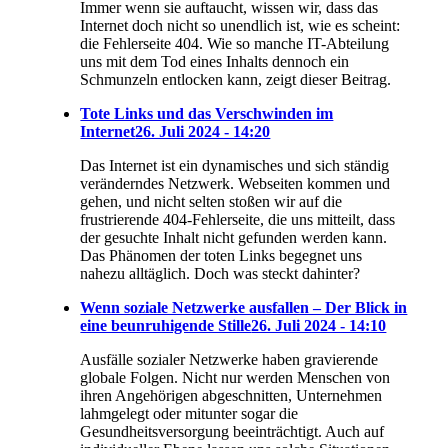
Immer wenn sie auftaucht, wissen wir, dass das
Internet doch nicht so unendlich ist, wie es scheint:
die Fehlerseite 404. Wie so manche IT-Abteilung
uns mit dem Tod eines Inhalts dennoch ein
Schmunzeln entlocken kann, zeigt dieser Beitrag.
Tote Links und das Verschwinden im
Internet
26. Juli 2024 - 14:20
Das Internet ist ein dynamisches und sich ständig
veränderndes Netzwerk. Webseiten kommen und
gehen, und nicht selten stoßen wir auf die
frustrierende 404-Fehlerseite, die uns mitteilt, dass
der gesuchte Inhalt nicht gefunden werden kann.
Das Phänomen der toten Links begegnet uns
nahezu alltäglich. Doch was steckt dahinter?
Wenn soziale Netzwerke ausfallen – Der Blick in
eine beunruhigende Stille
26. Juli 2024 - 14:10
Ausfälle sozialer Netzwerke haben gravierende
globale Folgen. Nicht nur werden Menschen von
ihren Angehörigen abgeschnitten, Unternehmen
lahmgelegt oder mitunter sogar die
Gesundheitsversorgung beeinträchtigt. Auch auf