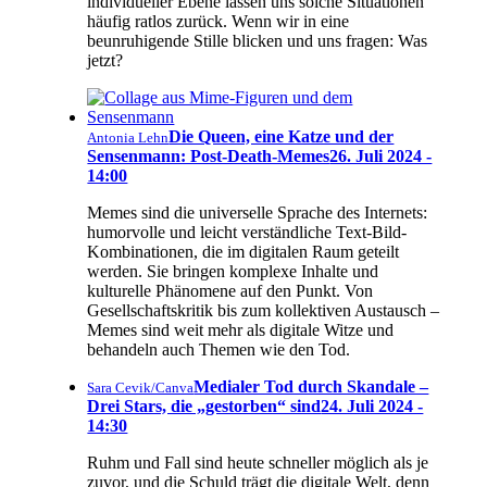
individueller Ebene lassen uns solche Situationen
häufig ratlos zurück. Wenn wir in eine
beunruhigende Stille blicken und uns fragen: Was
jetzt?
Die Queen, eine Katze und der
Antonia Lehn
Sensenmann: Post-Death-Memes
26. Juli 2024 -
14:00
Memes sind die universelle Sprache des Internets:
humorvolle und leicht verständliche Text-Bild-
Kombinationen, die im digitalen Raum geteilt
werden. Sie bringen komplexe Inhalte und
kulturelle Phänomene auf den Punkt. Von
Gesellschaftskritik bis zum kollektiven Austausch –
Memes sind weit mehr als digitale Witze und
behandeln auch Themen wie den Tod.
Medialer Tod durch Skandale –
Sara Cevik/Canva
Drei Stars, die „gestorben“ sind
24. Juli 2024 -
14:30
Ruhm und Fall sind heute schneller möglich als je
zuvor, und die Schuld trägt die digitale Welt, denn