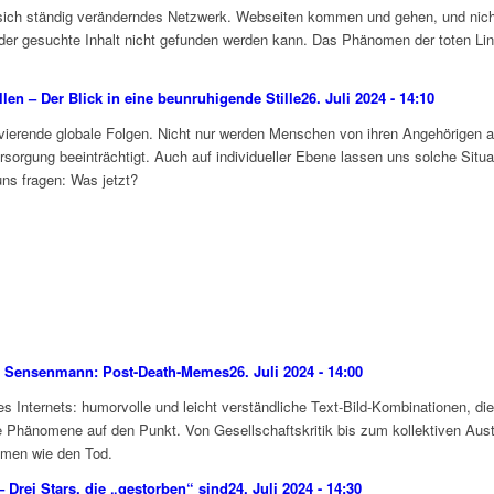
sich ständig veränderndes Netzwerk. Webseiten kommen und gehen, und nicht s
ss der gesuchte Inhalt nicht gefunden werden kann. Das Phänomen der toten Li
len – Der Blick in eine beunruhigende Stille
26. Juli 2024 - 14:10
avierende globale Folgen. Nicht nur werden Menschen von ihren Angehörigen 
sorgung beeinträchtigt. Auch auf individueller Ebene lassen uns solche Situa
uns fragen: Was jetzt?
er Sensenmann: Post-Death-Memes
26. Juli 2024 - 14:00
 Internets: humorvolle und leicht verständliche Text-Bild-Kombinationen, die
le Phänomene auf den Punkt. Von Gesellschaftskritik bis zum kollektiven Au
hemen wie den Tod.
 Drei Stars, die „gestorben“ sind
24. Juli 2024 - 14:30