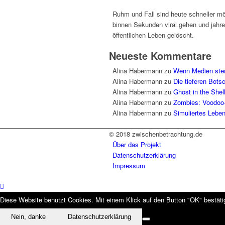
Ruhm und Fall sind heute schneller mög
binnen Sekunden viral gehen und jahre
öffentlichen Leben gelöscht.
Neueste Kommentare
Alina Habermann
zu
Wenn Medien sterb
Alina Habermann
zu
Die tieferen Bot
Alina Habermann
zu
Ghost in the Shel
Alina Habermann
zu
Zombies: Voodoo
Alina Habermann
zu
Simuliertes Leben
© 2018 zwischenbetrachtung.de
Über das Projekt
Datenschutzerklärung
Impressum
Diese Website benutzt Cookies. Mit einem Klick auf den Button "OK" bestätig
Nein, danke
Datenschutzerklärung