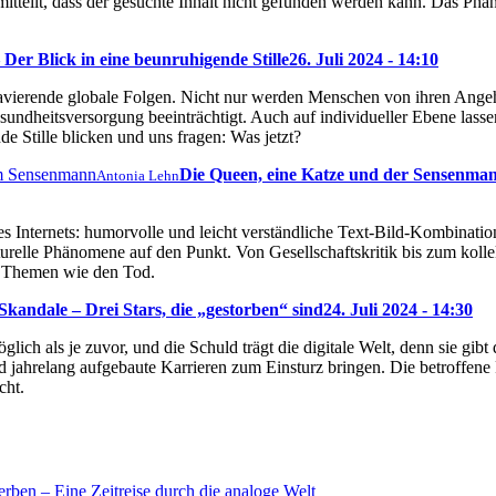
s mitteilt, dass der gesuchte Inhalt nicht gefunden werden kann. Das P
Der Blick in eine beunruhigende Stille
26. Juli 2024 - 14:10
ravierende globale Folgen. Nicht nur werden Menschen von ihren Ange
sundheitsversorgung beeinträchtigt. Auch auf individueller Ebene lassen
e Stille blicken und uns fragen: Was jetzt?
Die Queen, eine Katze und der Sensenma
Antonia Lehn
s Internets: humorvolle und leicht verständliche Text-Bild-Kombination
turelle Phänomene auf den Punkt. Von Gesellschaftskritik bis zum kol
ch Themen wie den Tod.
kandale – Drei Stars, die „gestorben“ sind
24. Juli 2024 - 14:30
glich als je zuvor, und die Schuld trägt die digitale Welt, denn sie gi
 jahrelang aufgebaute Karrieren zum Einsturz bringen. Die betroffene
cht.
rben – Eine Zeitreise durch die analoge Welt