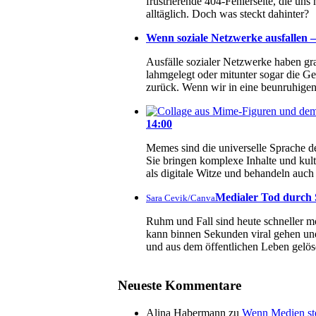
frustrierende 404-Fehlerseite, die un
alltäglich. Doch was steckt dahinter?
Wenn soziale Netzwerke ausfallen – 
Ausfälle sozialer Netzwerke haben g
lahmgelegt oder mitunter sogar die Ge
zurück. Wenn wir in eine beunruhigend
14:00
Memes sind die universelle Sprache de
Sie bringen komplexe Inhalte und kul
als digitale Witze und behandeln au
Medialer Tod durch S
Sara Cevik/Canva
Ruhm und Fall sind heute schneller mö
kann binnen Sekunden viral gehen und
und aus dem öffentlichen Leben gelös
Neueste Kommentare
Alina Habermann
zu
Wenn Medien ste