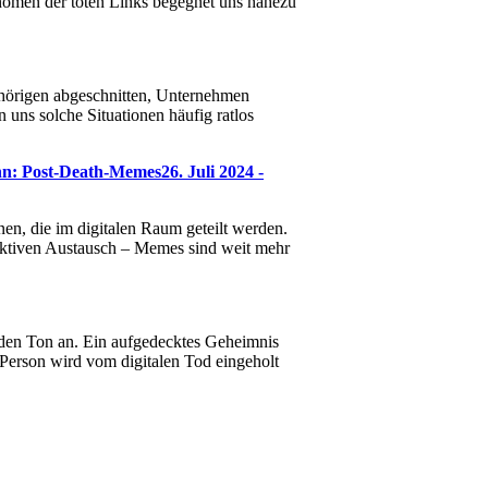
hänomen der toten Links begegnet uns nahezu
hörigen abgeschnitten, Unternehmen
 uns solche Situationen häufig ratlos
nn: Post-Death-Memes
26. Juli 2024 -
en, die im digitalen Raum geteilt werden.
lektiven Austausch – Memes sind weit mehr
bt den Ton an. Ein aufgedecktes Geheimnis
 Person wird vom digitalen Tod eingeholt