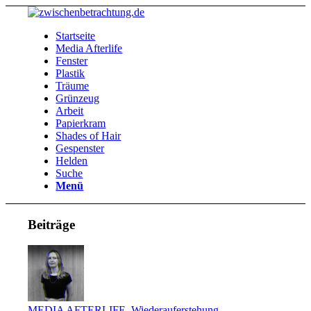
Startseite
Media Afterlife
Fenster
Plastik
Träume
Grünzeug
Arbeit
Papierkram
Shades of Hair
Gespenster
Helden
Suche
Menü
Beiträge
MEDIA AFTERLIFE
,
Wiederauferstehung