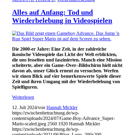
Alles auf Anfang: Tod und
Wiederbelebung in Videospielen
Die 2000-er Jahre
: Eine
Zeit, in der
zahlreiche
ikonische
Videospiele das Licht der Welt erblickten,
die uns fesselten und
faszinierten
.
Manch eine Mission
scheiterte, aber ein
Game
–
Over
–
Bildschirm hielt nicht
davon ab, unser Glück erneut zu
versuchen
.
Werfen
wir einen Blick auf vier
bemerkenswerte
Spiele
dieser
Zeit
und ihren Umgang mit der Wiederbelebung von
Spielfiguren.
Weiterlesen
12. Juli 2024
/
von
Hannah Mickler
https://zwischenbetrachtung.de/wp-
content/uploads/2024/07/Game-Boy-Advance_Super-
Mario-scaled.jpeg
2560
1920
Hannah Mickler
https://zwischenbetrachtung.de/wp-
content/uploads/2021/06/Blog_Logo_200x200-