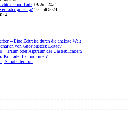
mächtnis ohne Tod?
19. Juli 2024
ert oder gruselig?
19. Juli 2024
2024
rben – Eine Zeitreise durch die analoge Welt
tschaften von Ghostbusters: Legacy
ll – Traum oder Alptraum der Unsterblichkeit?
o-Kult oder Lachnummer?
n, Simulierter Tod