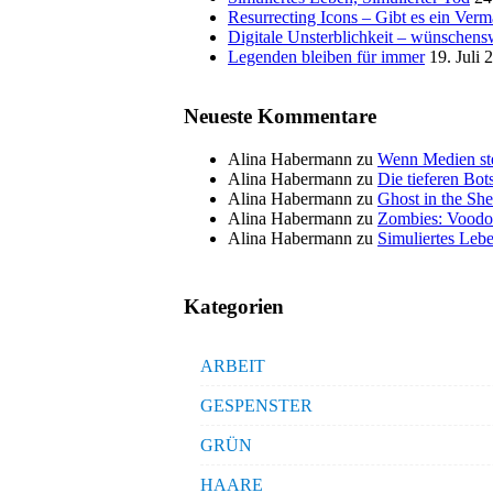
Resurrecting Icons – Gibt es ein Ver
Digitale Unsterblichkeit – wünschensw
Legenden bleiben für immer
19. Juli 
Neueste Kommentare
Alina Habermann
zu
Wenn Medien ste
Alina Habermann
zu
Die tieferen Bo
Alina Habermann
zu
Ghost in the She
Alina Habermann
zu
Zombies: Voodo
Alina Habermann
zu
Simuliertes Lebe
Kategorien
ARBEIT
GESPENSTER
GRÜN
HAARE