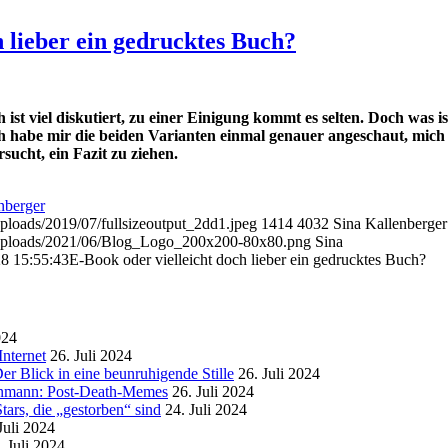
h lieber ein gedrucktes Buch?
t viel diskutiert, zu einer Einigung kommt es selten. Doch was is
ch habe mir die beiden Varianten einmal genauer angeschaut, mich
sucht, ein Fazit zu ziehen.
nberger
uploads/2019/07/fullsizeoutput_2dd1.jpeg
1414
4032
Sina Kallenberger
t/uploads/2021/06/Blog_Logo_200x200-80x80.png
Sina
8 15:55:43
E-Book oder vielleicht doch lieber ein gedrucktes Buch?
024
nternet
26. Juli 2024
r Blick in eine beunruhigende Stille
26. Juli 2024
enmann: Post-Death-Memes
26. Juli 2024
ars, die „gestorben“ sind
24. Juli 2024
Juli 2024
. Juli 2024