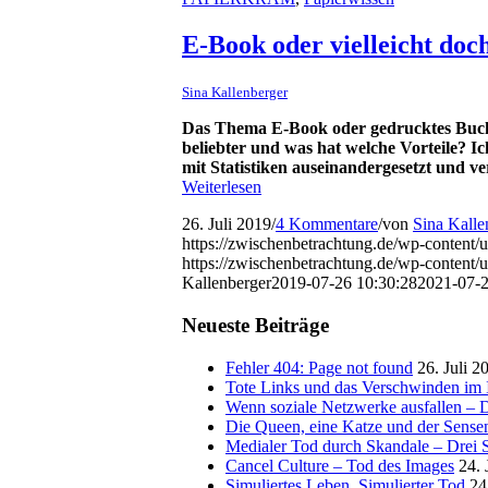
E-Book oder vielleicht doc
Sina Kallenberger
Das Thema E-Book oder gedrucktes Buch is
beliebter und was hat welche Vorteile? I
mit Statistiken auseinandergesetzt und ver
Weiterlesen
26. Juli 2019
/
4 Kommentare
/
von
Sina Kalle
https://zwischenbetrachtung.de/wp-content/
https://zwischenbetrachtung.de/wp-conten
Kallenberger
2019-07-26 10:30:28
2021-07-2
Neueste Beiträge
Fehler 404: Page not found
26. Juli 2
Tote Links und das Verschwinden im I
Wenn soziale Netzwerke ausfallen – De
Die Queen, eine Katze und der Sens
Medialer Tod durch Skandale – Drei St
Cancel Culture – Tod des Images
24. 
Simuliertes Leben, Simulierter Tod
24