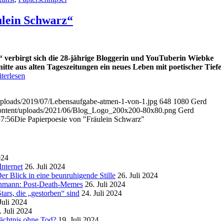
ulein Schwarz“
verbirgt sich die 28-jährige Bloggerin und YouTuberin Wiebke
te aus alten Tageszeitungen ein neues Leben mit poetischer Tief
terlesen
/uploads/2019/07/Lebensaufgabe-atmen-1-von-1.jpg
648
1080
Gerd
-content/uploads/2021/06/Blog_Logo_200x200-80x80.png
Gerd
57:56
Die Papierpoesie von "Fräulein Schwarz"
024
nternet
26. Juli 2024
r Blick in eine beunruhigende Stille
26. Juli 2024
enmann: Post-Death-Memes
26. Juli 2024
ars, die „gestorben“ sind
24. Juli 2024
Juli 2024
. Juli 2024
mächtnis ohne Tod?
19. Juli 2024