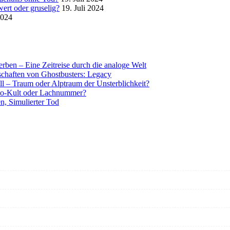
ert oder gruselig?
19. Juli 2024
2024
rben – Eine Zeitreise durch die analoge Welt
tschaften von Ghostbusters: Legacy
ll – Traum oder Alptraum der Unsterblichkeit?
o-Kult oder Lachnummer?
n, Simulierter Tod