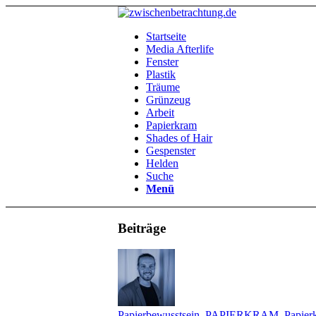
Startseite
Media Afterlife
Fenster
Plastik
Träume
Grünzeug
Arbeit
Papierkram
Shades of Hair
Gespenster
Helden
Suche
Menü
Beiträge
Papierbewusstsein
,
PAPIERKRAM
,
Papier