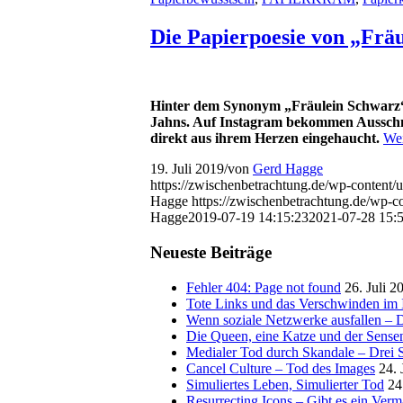
Die Papierpoesie von „Frä
Hinter dem Synonym „Fräulein Schwarz“ 
Jahns. Auf Instagram bekommen Ausschnit
direkt aus ihrem Herzen eingehaucht.
Wei
19. Juli 2019
/
von
Gerd Hagge
https://zwischenbetrachtung.de/wp-content
Hagge
https://zwischenbetrachtung.de/wp
Hagge
2019-07-19 14:15:23
2021-07-28 15:
Neueste Beiträge
Fehler 404: Page not found
26. Juli 2
Tote Links und das Verschwinden im I
Wenn soziale Netzwerke ausfallen – De
Die Queen, eine Katze und der Sens
Medialer Tod durch Skandale – Drei St
Cancel Culture – Tod des Images
24. 
Simuliertes Leben, Simulierter Tod
24
Resurrecting Icons – Gibt es ein Ver