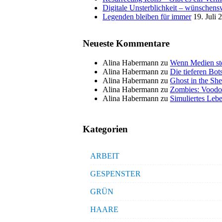
Digitale Unsterblichkeit – wünschensw
Legenden bleiben für immer
19. Juli 
Neueste Kommentare
Alina Habermann
zu
Wenn Medien ste
Alina Habermann
zu
Die tieferen Bo
Alina Habermann
zu
Ghost in the She
Alina Habermann
zu
Zombies: Voodo
Alina Habermann
zu
Simuliertes Lebe
Kategorien
ARBEIT
GESPENSTER
GRÜN
HAARE