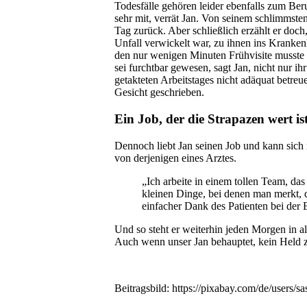
Todesfälle gehören leider ebenfalls zum Beru
sehr mit, verrät Jan. Von seinem schlimmsten
Tag zurück. Aber schließlich erzählt er doc
Unfall verwickelt war, zu ihnen ins Kranken
den nur wenigen Minuten Frühvisite musste Ja
sei furchtbar gewesen, sagt Jan, nicht nur ih
getakteten Arbeitstages nicht adäquat betre
Gesicht geschrieben.
Ein Job, der die Strapazen wert is
Dennoch liebt Jan seinen Job und kann sich n
von derjenigen eines Arztes.
„Ich arbeite in einem tollen Team, das
kleinen Dinge, bei denen man merkt, d
einfacher Dank des Patienten bei der 
Und so steht er weiterhin jeden Morgen in al
Auch wenn unser Jan behauptet, kein Held zu s
Beitragsbild: https://pixabay.com/de/users/s