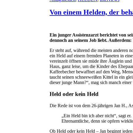
Von einem Helden, der beha
Ein junger Assistenzarzt berichtet von sei
dennoch an seinem Job liebt. Außerdem: W
Er steht auf, während die meisten anderen n
ein Held auf einem fremden Planeten in einer 
vereinzelt öffnen sie müde ihre Äuglein und
Haus, ganz leise, um die Kinder des Ehepa
Kaffeebecher bewaffnet auf den Weg, Mensc
taucht seinen schneeweißen Kittel in ein gle
dieser junge Mann?“, mag sich manch einer 
Held oder kein Held
Die Rede ist von dem 26-jährigen Jan H., As
„Ein Held bin ich aber nicht“, sagt er
Ehrenamtliche, denn sie opfern wirkli
Ob Held oder kein Held – Jan beginnt jeden