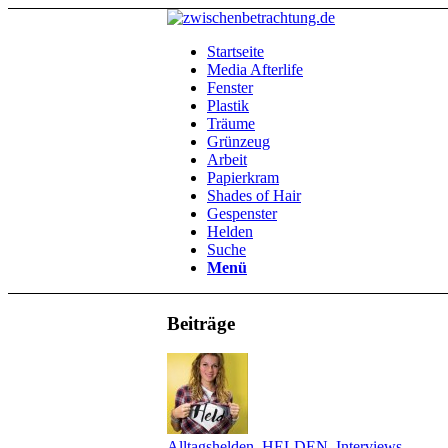
Startseite
Media Afterlife
Fenster
Plastik
Träume
Grünzeug
Arbeit
Papierkram
Shades of Hair
Gespenster
Helden
Suche
Menü
Beiträge
Alltagshelden
,
HELDEN
,
Interviews