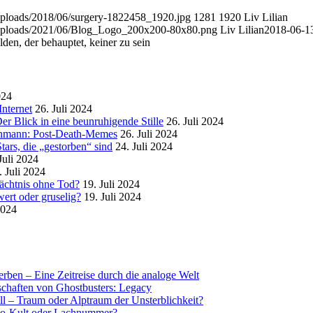
/uploads/2018/06/surgery-1822458_1920.jpg
1281
1920
Liv Lilian
t/uploads/2021/06/Blog_Logo_200x200-80x80.png
Liv Lilian
2018-06-1
den, der behauptet, keiner zu sein
024
nternet
26. Juli 2024
r Blick in eine beunruhigende Stille
26. Juli 2024
enmann: Post-Death-Memes
26. Juli 2024
ars, die „gestorben“ sind
24. Juli 2024
Juli 2024
. Juli 2024
mächtnis ohne Tod?
19. Juli 2024
ert oder gruselig?
19. Juli 2024
2024
rben – Eine Zeitreise durch die analoge Welt
tschaften von Ghostbusters: Legacy
ll – Traum oder Alptraum der Unsterblichkeit?
o-Kult oder Lachnummer?