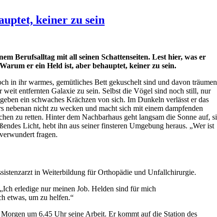
uptet, keiner zu sein
nem Berufsalltag mit all seinen Schattenseiten. Lest hier, was er
arum er ein Held ist, aber behauptet, keiner zu sein.
och in ihr warmes, gemütliches Bett gekuschelt sind und davon träumen
weit entfernten Galaxie zu sein. Selbst die Vögel sind noch still, nur
 geben ein schwaches Krächzen von sich. Im Dunkeln verlässt er das
ars nebenan nicht zu wecken und macht sich mit einem dampfenden
hen zu retten. Hinter dem Nachbarhaus geht langsam die Sonne auf, s
ißendes Licht, hebt ihn aus seiner finsteren Umgebung heraus. „Wer ist
verwundert fragen.
sistenzarzt in Weiterbildung für Orthopädie und Unfallchirurgie.
. „Ich erledige nur meinen Job. Helden sind für mich
ch etwas, um zu helfen.“
 Morgen um 6.45 Uhr seine Arbeit. Er kommt auf die Station des