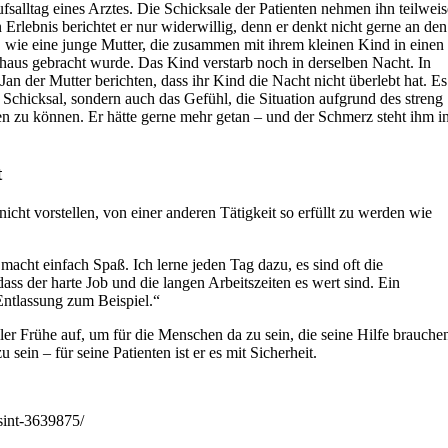
fsalltag eines Arztes. Die Schicksale der Patienten nehmen ihn teilweis
 Erlebnis berichtet er nur widerwillig, denn er denkt nicht gerne an den
h, wie eine junge Mutter, die zusammen mit ihrem kleinen Kind in einen
haus gebracht wurde. Das Kind verstarb noch in derselben Nacht. In
n der Mutter berichten, dass ihr Kind die Nacht nicht überlebt hat. Es
r Schicksal, sondern auch das Gefühl, die Situation aufgrund des streng
uen zu können. Er hätte gerne mehr getan – und der Schmerz steht ihm i
t
icht vorstellen, von einer anderen Tätigkeit so erfüllt zu werden wie
 macht einfach Spaß. Ich lerne jeden Tag dazu, es sind oft die
ass der harte Job und die langen Arbeitszeiten es wert sind. Ein
Entlassung zum Beispiel.“
ler Frühe auf, um für die Menschen da zu sein, die seine Hilfe brauche
ein – für seine Patienten ist er es mit Sicherheit.
asint-3639875/