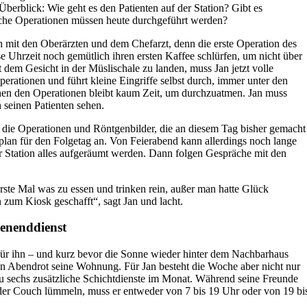
Überblick: Wie geht es den Patienten auf der Station? Gibt es
he Operationen müssen heute durchgeführt werden?
ich mit den Oberärzten und dem Chefarzt, denn die erste Operation des
e Uhrzeit noch gemütlich ihren ersten Kaffee schlürfen, um nicht über
dem Gesicht in der Müslischale zu landen, muss Jan jetzt volle
Operationen und führt kleine Eingriffe selbst durch, immer unter den
en den Operationen bleibt kaum Zeit, um durchzuatmen. Jan muss
 seinen Patienten sehen.
 die Operationen und Röntgenbilder, die an diesem Tag bisher gemacht
plan für den Folgetag an. Von Feierabend kann allerdings noch lange
er Station alles aufgeräumt werden. Dann folgen Gespräche mit den
erste Mal was zu essen und trinken rein, außer man hatte Glück
zum Kiosk geschafft“, sagt Jan und lacht.
henenddienst
für ihn – und kurz bevor die Sonne wieder hinter dem Nachbarhaus
en Abendrot seine Wohnung. Für Jan besteht die Woche aber nicht nur
 zu sechs zusätzliche Schichtdienste im Monat. Während seine Freunde
der Couch lümmeln, muss er entweder von 7 bis 19 Uhr oder von 19 bi