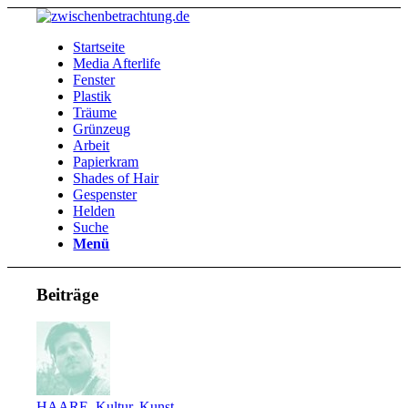
Startseite
Media Afterlife
Fenster
Plastik
Träume
Grünzeug
Arbeit
Papierkram
Shades of Hair
Gespenster
Helden
Suche
Menü
Beiträge
HAARE
,
Kultur
,
Kunst