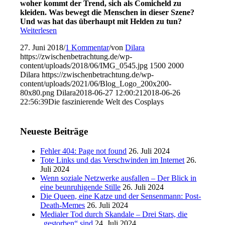
woher kommt der Trend, sich als Comicheld zu
kleiden. Was bewegt die Menschen in dieser Szene?
Und was hat das überhaupt mit Helden zu tun?
Weiterlesen
27. Juni 2018
/
1 Kommentar
/
von
Dilara
https://zwischenbetrachtung.de/wp-
content/uploads/2018/06/IMG_0545.jpg
1500
2000
Dilara
https://zwischenbetrachtung.de/wp-
content/uploads/2021/06/Blog_Logo_200x200-
80x80.png
Dilara
2018-06-27 12:00:21
2018-06-26
22:56:39
Die faszinierende Welt des Cosplays
Neueste Beiträge
Fehler 404: Page not found
26. Juli 2024
Tote Links und das Verschwinden im Internet
26.
Juli 2024
Wenn soziale Netzwerke ausfallen – Der Blick in
eine beunruhigende Stille
26. Juli 2024
Die Queen, eine Katze und der Sensenmann: Post-
Death-Memes
26. Juli 2024
Medialer Tod durch Skandale – Drei Stars, die
„gestorben“ sind
24. Juli 2024