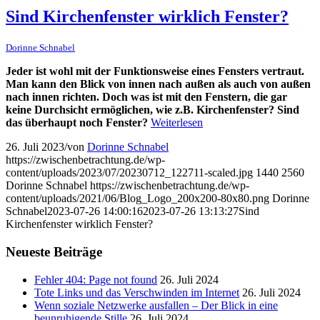
Sind Kirchenfenster wirklich Fenster?
Dorinne Schnabel
Jeder ist wohl mit der Funktionsweise eines Fensters vertraut.
Man kann den Blick von innen nach außen als auch von außen
nach innen richten. Doch was ist mit den Fenstern, die gar
keine Durchsicht ermöglichen, wie z.B. Kirchenfenster? Sind
das überhaupt noch Fenster?
Weiterlesen
26. Juli 2023
/
von
Dorinne Schnabel
https://zwischenbetrachtung.de/wp-
content/uploads/2023/07/20230712_122711-scaled.jpg
1440
2560
Dorinne Schnabel
https://zwischenbetrachtung.de/wp-
content/uploads/2021/06/Blog_Logo_200x200-80x80.png
Dorinne
Schnabel
2023-07-26 14:00:16
2023-07-26 13:13:27
Sind
Kirchenfenster wirklich Fenster?
Neueste Beiträge
Fehler 404: Page not found
26. Juli 2024
Tote Links und das Verschwinden im Internet
26. Juli 2024
Wenn soziale Netzwerke ausfallen – Der Blick in eine
beunruhigende Stille
26. Juli 2024