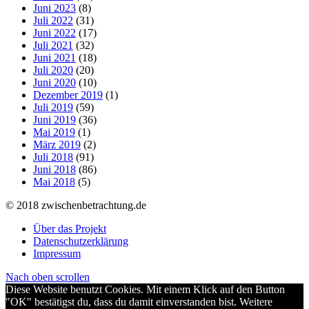
Juni 2023
(8)
Juli 2022
(31)
Juni 2022
(17)
Juli 2021
(32)
Juni 2021
(18)
Juli 2020
(20)
Juni 2020
(10)
Dezember 2019
(1)
Juli 2019
(59)
Juni 2019
(36)
Mai 2019
(1)
März 2019
(2)
Juli 2018
(91)
Juni 2018
(86)
Mai 2018
(5)
© 2018 zwischenbetrachtung.de
Über das Projekt
Datenschutzerklärung
Impressum
Nach oben scrollen
Diese Website benutzt Cookies. Mit einem Klick auf den Button
"OK" bestätigst du, dass du damit einverstanden bist. Weitere