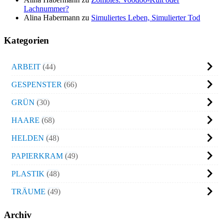
Lachnummer?
Alina Habermann
zu
Simuliertes Leben, Simulierter Tod
Kategorien
ARBEIT
44
GESPENSTER
66
GRÜN
30
HAARE
68
HELDEN
48
PAPIERKRAM
49
PLASTIK
48
TRÄUME
49
Archiv