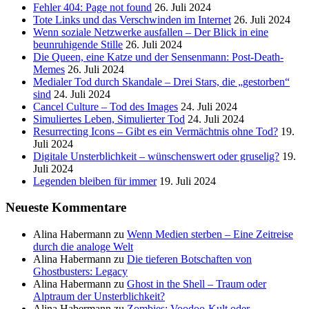
Fehler 404: Page not found
26. Juli 2024
Tote Links und das Verschwinden im Internet
26. Juli 2024
Wenn soziale Netzwerke ausfallen – Der Blick in eine
beunruhigende Stille
26. Juli 2024
Die Queen, eine Katze und der Sensenmann: Post-Death-
Memes
26. Juli 2024
Medialer Tod durch Skandale – Drei Stars, die „gestorben“
sind
24. Juli 2024
Cancel Culture – Tod des Images
24. Juli 2024
Simuliertes Leben, Simulierter Tod
24. Juli 2024
Resurrecting Icons – Gibt es ein Vermächtnis ohne Tod?
19.
Juli 2024
Digitale Unsterblichkeit – wünschenswert oder gruselig?
19.
Juli 2024
Legenden bleiben für immer
19. Juli 2024
Neueste Kommentare
Alina Habermann
zu
Wenn Medien sterben – Eine Zeitreise
durch die analoge Welt
Alina Habermann
zu
Die tieferen Botschaften von
Ghostbusters: Legacy
Alina Habermann
zu
Ghost in the Shell – Traum oder
Alptraum der Unsterblichkeit?
Alina Habermann
zu
Zombies: Voodoo-Kult oder