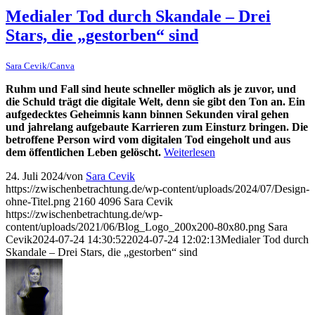
Medialer Tod durch Skandale – Drei
Stars, die „gestorben“ sind
Sara Cevik/Canva
Ruhm und Fall sind heute schneller möglich als je zuvor, und
die Schuld trägt die digitale Welt, denn sie gibt den Ton an. Ein
aufgedecktes Geheimnis kann binnen Sekunden viral gehen
und jahrelang aufgebaute Karrieren zum Einsturz bringen. Die
betroffene Person wird vom digitalen Tod eingeholt und aus
dem öffentlichen Leben gelöscht.
Weiterlesen
24. Juli 2024
/
von
Sara Cevik
https://zwischenbetrachtung.de/wp-content/uploads/2024/07/Design-
ohne-Titel.png
2160
4096
Sara Cevik
https://zwischenbetrachtung.de/wp-
content/uploads/2021/06/Blog_Logo_200x200-80x80.png
Sara
Cevik
2024-07-24 14:30:52
2024-07-24 12:02:13
Medialer Tod durch
Skandale – Drei Stars, die „gestorben“ sind