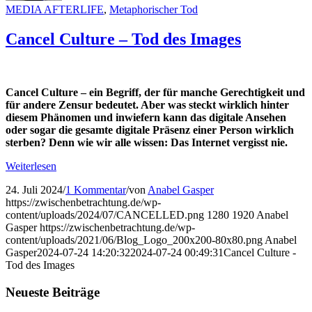
MEDIA AFTERLIFE
,
Metaphorischer Tod
Cancel Culture – Tod des Images
Cancel Culture – ein Begriff, der für manche Gerechtigkeit und
für andere Zensur bedeutet. Aber was steckt wirklich hinter
diesem Phänomen und inwiefern kann das digitale Ansehen
oder sogar die gesamte digitale Präsenz einer Person wirklich
sterben? Denn wie wir alle wissen: Das Internet vergisst nie.
Weiterlesen
24. Juli 2024
/
1 Kommentar
/
von
Anabel Gasper
https://zwischenbetrachtung.de/wp-
content/uploads/2024/07/CANCELLED.png
1280
1920
Anabel
Gasper
https://zwischenbetrachtung.de/wp-
content/uploads/2021/06/Blog_Logo_200x200-80x80.png
Anabel
Gasper
2024-07-24 14:20:32
2024-07-24 00:49:31
Cancel Culture -
Tod des Images
Neueste Beiträge