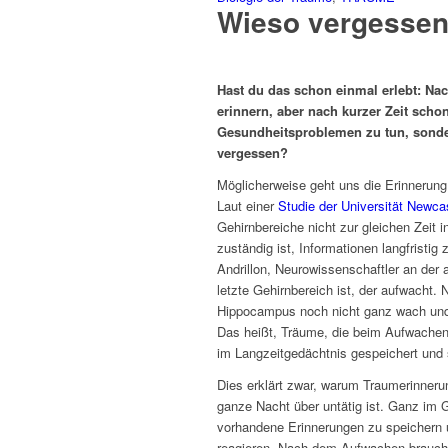
Wieso vergessen
Hast du das schon einmal erlebt: N
erinnern, aber nach kurzer Zeit schon
Gesundheitsproblemen zu tun, sonder
vergessen?
Möglicherweise geht uns die Erinnerung
Laut einer
Studie der Universität Newca
Gehirnbereiche nicht zur gleichen Zeit i
zuständig ist, Informationen langfris
Andrillon, Neurowissenschaftler an der
letzte Gehirnbereich ist, der aufwacht
Hippocampus noch nicht ganz wach und 
Das heißt, Träume, die beim Aufwache
im Langzeitgedächtnis gespeichert und 
Dies erklärt zwar, warum Traumerinneru
ganze Nacht über untätig ist. Ganz im G
vorhandene Erinnerungen zu speichern u
reagieren. Nach dem Aufwachen braucht