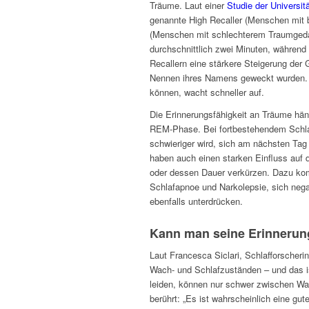
Träume. Laut einer
Studie der Universi
genannte High Recaller (Menschen mit b
(Menschen mit schlechterem Traumgedäc
durchschnittlich zwei Minuten, während 
Recallern eine stärkere Steigerung der
Nennen ihres Namens geweckt wurden. D
können, wacht schneller auf.
Die Erinnerungsfähigkeit an Träume hän
REM-Phase. Bei fortbestehendem Schla
schwieriger wird, sich am nächsten Tag
haben auch einen starken Einfluss auf
oder dessen Dauer verkürzen. Dazu komm
Schlafapnoe und Narkolepsie, sich neg
ebenfalls unterdrücken.
Kann man seine Erinnerung
Laut Francesca Siclari, Schlafforscheri
Wach- und Schlafzuständen – und das is
leiden, können nur schwer zwischen Wac
berührt: „Es ist wahrscheinlich eine g