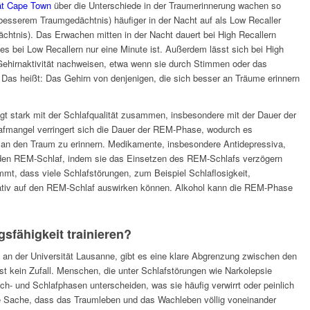
tät Cape Town
über die Unterschiede in der Traumerinnerung wachen so
esserem Traumgedächtnis) häufiger in der Nacht auf als Low Recaller
htnis). Das Erwachen mitten in der Nacht dauert bei High Recallern
es bei Low Recallern nur eine Minute ist. Außerdem lässt sich bei High
 Gehirnaktivität nachweisen, etwa wenn sie durch Stimmen oder das
as heißt: Das Gehirn von denjenigen, die sich besser an Träume erinnern
gt stark mit der Schlafqualität zusammen, insbesondere mit der Dauer der
fmangel verringert sich die Dauer der REM-Phase, wodurch es
 an den Traum zu erinnern. Medikamente, insbesondere Antidepressiva,
 den REM-Schlaf, indem sie das Einsetzen des REM-Schlafs verzögern
t, dass viele Schlafstörungen, zum Beispiel Schlaflosigkeit,
ativ auf den REM-Schlaf auswirken können. Alkohol kann die REM-Phase
sfähigkeit trainieren?
n an der Universität Lausanne, gibt es eine klare Abgrenzung zwischen den
t kein Zufall. Menschen, die unter Schlafstörungen wie Narkolepsie
h- und Schlafphasen unterscheiden, was sie häufig verwirrt oder peinlich
ute Sache, dass das Traumleben und das Wachleben völlig voneinander