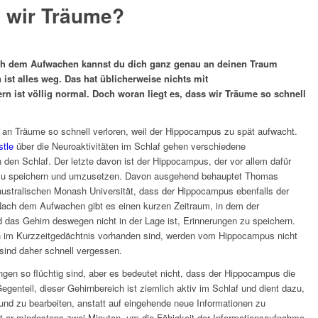
 wir Träume?
ach dem Aufwachen kannst du dich ganz genau an deinen Traum
 ist alles weg. Das hat üblicherweise nichts mit
n ist völlig normal. Doch woran liegt es, dass wir Träume so schnell
 an Träume so schnell verloren, weil der Hippocampus zu spät aufwacht.
stle
über die Neuroaktivitäten im Schlaf gehen verschiedene
n den Schlaf. Der letzte davon ist der Hippocampus, der vor allem dafür
tig zu speichern und umzusetzen. Davon ausgehend behauptet Thomas
 australischen Monash Universität, dass der Hippocampus ebenfalls der
. Nach dem Aufwachen gibt es einen kurzen Zeitraum, in dem der
das Gehirn deswegen nicht in der Lage ist, Erinnerungen zu speichern.
n im Kurzzeitgedächtnis vorhanden sind, werden vom Hippocampus nicht
sind daher schnell vergessen.
ngen so flüchtig sind, aber es bedeutet nicht, dass der Hippocampus die
egenteil, dieser Gehirnbereich ist ziemlich aktiv im Schlaf und dient dazu,
nd zu bearbeiten, anstatt auf eingehende neue Informationen zu
 er mindestens zwei Minuten, um die Fähigkeit der Informationsaufnahme