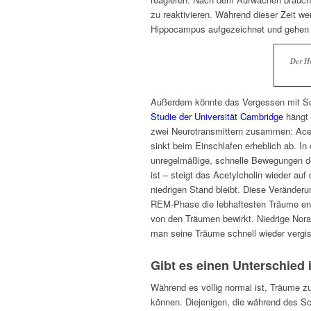
zu reaktivieren. Während dieser Zeit w
Hippocampus aufgezeichnet und gehen d
Der Hi
Außerdem könnte das Vergessen mit Sc
Studie der Universität Cambridge
hängt 
zwei Neurotransmittern zusammen: Acety
sinkt beim Einschlafen erheblich ab. I
unregelmäßige, schnelle Bewegungen d
ist – steigt das Acetylcholin wieder a
niedrigen Stand bleibt. Diese Veränder
REM-Phase die lebhaftesten Träume ent
von den Träumen bewirkt. Niedrige Nora
man seine Träume schnell wieder vergis
Gibt es einen Unterschied 
Während es völlig normal ist, Träume z
können. Diejenigen, die während des Sch