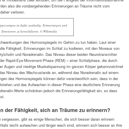
erden also die vorübergehenden Erinnerungen an Träume nicht vom
aher verloren.
ppocampus ist dafür zuständig, Erinnerungen und
Emotionen zu konsolidieren. © Wikimedia
hwankungen des Hormonspiegels im Gehirn zu tun haben. Laut einer
die Fähigkeit, Erinnerungen im Schlaf zu kodieren, mit den Niveaus von
lcholin und Noradrenalin. Das Niveau dieser beiden Neurotransmitter
n der Rapid-Eye-Movement-Phase (REM) – einer Schlafphase, die durch
er Augen und niedrige Muskelspannung im ganzen Körper gekennzeichnet
uf das Niveau des Wachzustands an, während das Noradrenalin auf einem
ungen des Hormonspiegels können dafür verantwortlich sein, dass in der
stehen und das Aufwachen in dieser Phase eine deutlichere Erinnerung
drenalin-Werte schränken jedoch die Erinnerungsfähigkeit ein, so dass
st.
in der Fähigkeit, sich an Träume zu erinnern?
u vergessen, gibt es einige Menschen, die sich besser daran erinnern
lafs leicht aufwachen und länger wach sind, erinnern sich besser an ihre