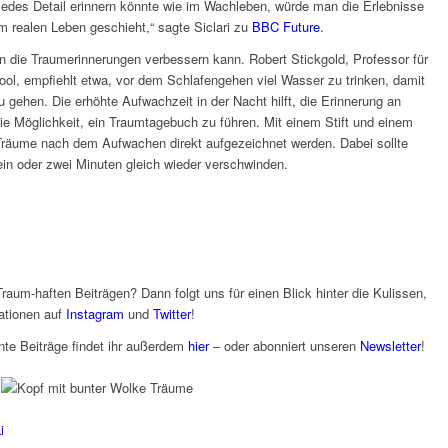
edes Detail erinnern könnte wie im Wachleben, würde man die Erlebnisse
m realen Leben geschieht,“ sagte Siclari zu
BBC Future
.
an die Traumerinnerungen verbessern kann. Robert Stickgold, Professor für
ool, empfiehlt etwa, vor dem Schlafengehen viel Wasser zu trinken, damit
 gehen. Die erhöhte Aufwachzeit in der Nacht hilft, die Erinnerung an
e Möglichkeit, ein Traumtagebuch zu führen. Mit einem Stift und einem
räume nach dem Aufwachen direkt aufgezeichnet werden. Dabei sollte
ein oder zwei Minuten gleich wieder verschwinden.
raum-haften Beiträgen? Dann folgt uns für einen Blick hinter die Kulissen,
ationen auf
Instagram
und
Twitter
!
te Beiträge findet ihr außerdem
hier
–
oder abonniert unseren
Newsletter
!
i