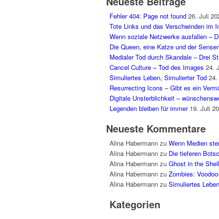
Neueste Beiträge
Fehler 404: Page not found
26. Juli 20
Tote Links und das Verschwinden im In
Wenn soziale Netzwerke ausfallen – Der
Die Queen, eine Katze und der Sens
Medialer Tod durch Skandale – Drei Sta
Cancel Culture – Tod des Images
24. 
Simuliertes Leben, Simulierter Tod
24.
Resurrecting Icons – Gibt es ein Ver
Digitale Unsterblichkeit – wünschenswe
Legenden bleiben für immer
19. Juli 2
Neueste Kommentare
Alina Habermann
zu
Wenn Medien sterb
Alina Habermann
zu
Die tieferen Bot
Alina Habermann
zu
Ghost in the Shel
Alina Habermann
zu
Zombies: Voodoo
Alina Habermann
zu
Simuliertes Leben
Kategorien