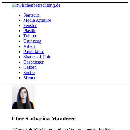
Startseite
Media Afterlife
Fenster
Plastik
Träume
Grünzeug
Arbeit
Papierkram
Shades of Hair
Gespenster
Helden
Suche
Menü
Über
Katharina Mauderer
Träumte als Kind davon, einen Wohnwagen zu besitzen