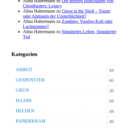
Alina Habermann
zu
Die tieferen Botschaften von
Ghostbusters: Legacy
Alina Habermann
zu
Ghost in the Shell – Traum
oder Alptraum der Unsterblichkeit?
Alina Habermann
zu
Zombies: Voodoo-Kult oder
Lachnummer?
Alina Habermann
zu
Simuliertes Leben, Simulierter
Tod
Kategorien
ARBEIT
44
GESPENSTER
66
GRÜN
30
HAARE
68
HELDEN
48
PAPIERKRAM
49