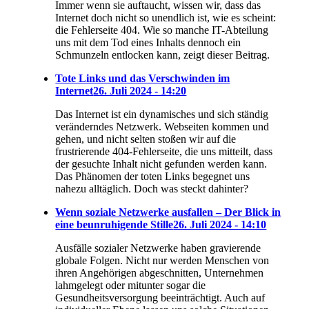
Immer wenn sie auftaucht, wissen wir, dass das
Internet doch nicht so unendlich ist, wie es scheint:
die Fehlerseite 404. Wie so manche IT-Abteilung
uns mit dem Tod eines Inhalts dennoch ein
Schmunzeln entlocken kann, zeigt dieser Beitrag.
Tote Links und das Verschwinden im
Internet
26. Juli 2024 - 14:20
Das Internet ist ein dynamisches und sich ständig
veränderndes Netzwerk. Webseiten kommen und
gehen, und nicht selten stoßen wir auf die
frustrierende 404-Fehlerseite, die uns mitteilt, dass
der gesuchte Inhalt nicht gefunden werden kann.
Das Phänomen der toten Links begegnet uns
nahezu alltäglich. Doch was steckt dahinter?
Wenn soziale Netzwerke ausfallen – Der Blick in
eine beunruhigende Stille
26. Juli 2024 - 14:10
Ausfälle sozialer Netzwerke haben gravierende
globale Folgen. Nicht nur werden Menschen von
ihren Angehörigen abgeschnitten, Unternehmen
lahmgelegt oder mitunter sogar die
Gesundheitsversorgung beeinträchtigt. Auch auf