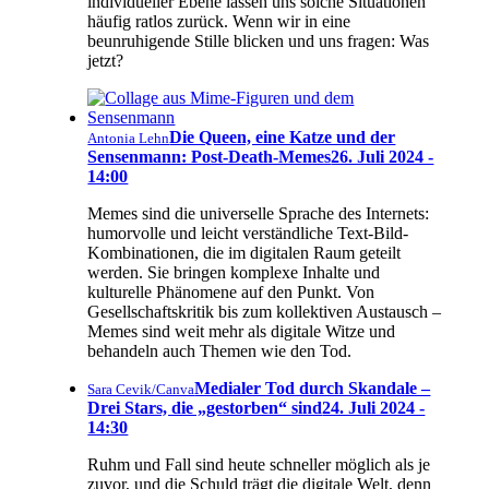
individueller Ebene lassen uns solche Situationen
häufig ratlos zurück. Wenn wir in eine
beunruhigende Stille blicken und uns fragen: Was
jetzt?
Die Queen, eine Katze und der
Antonia Lehn
Sensenmann: Post-Death-Memes
26. Juli 2024 -
14:00
Memes sind die universelle Sprache des Internets:
humorvolle und leicht verständliche Text-Bild-
Kombinationen, die im digitalen Raum geteilt
werden. Sie bringen komplexe Inhalte und
kulturelle Phänomene auf den Punkt. Von
Gesellschaftskritik bis zum kollektiven Austausch –
Memes sind weit mehr als digitale Witze und
behandeln auch Themen wie den Tod.
Medialer Tod durch Skandale –
Sara Cevik/Canva
Drei Stars, die „gestorben“ sind
24. Juli 2024 -
14:30
Ruhm und Fall sind heute schneller möglich als je
zuvor, und die Schuld trägt die digitale Welt, denn