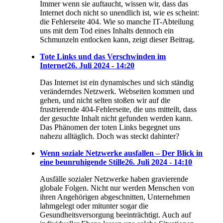
Immer wenn sie auftaucht, wissen wir, dass das
Internet doch nicht so unendlich ist, wie es scheint:
die Fehlerseite 404. Wie so manche IT-Abteilung
uns mit dem Tod eines Inhalts dennoch ein
Schmunzeln entlocken kann, zeigt dieser Beitrag.
Tote Links und das Verschwinden im
Internet
26. Juli 2024 - 14:20
Das Internet ist ein dynamisches und sich ständig
veränderndes Netzwerk. Webseiten kommen und
gehen, und nicht selten stoßen wir auf die
frustrierende 404-Fehlerseite, die uns mitteilt, dass
der gesuchte Inhalt nicht gefunden werden kann.
Das Phänomen der toten Links begegnet uns
nahezu alltäglich. Doch was steckt dahinter?
Wenn soziale Netzwerke ausfallen – Der Blick in
eine beunruhigende Stille
26. Juli 2024 - 14:10
Ausfälle sozialer Netzwerke haben gravierende
globale Folgen. Nicht nur werden Menschen von
ihren Angehörigen abgeschnitten, Unternehmen
lahmgelegt oder mitunter sogar die
Gesundheitsversorgung beeinträchtigt. Auch auf