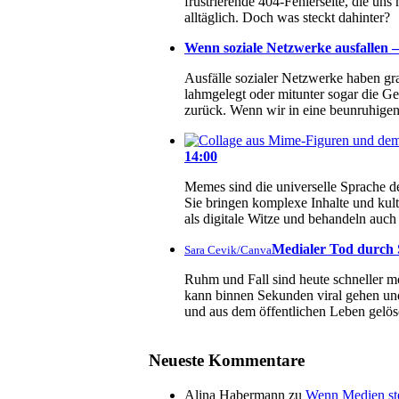
frustrierende 404-Fehlerseite, die un
alltäglich. Doch was steckt dahinter?
Wenn soziale Netzwerke ausfallen – 
Ausfälle sozialer Netzwerke haben g
lahmgelegt oder mitunter sogar die Ge
zurück. Wenn wir in eine beunruhigend
14:00
Memes sind die universelle Sprache de
Sie bringen komplexe Inhalte und kul
als digitale Witze und behandeln au
Medialer Tod durch S
Sara Cevik/Canva
Ruhm und Fall sind heute schneller mö
kann binnen Sekunden viral gehen und
und aus dem öffentlichen Leben gelös
Neueste Kommentare
Alina Habermann
zu
Wenn Medien ste