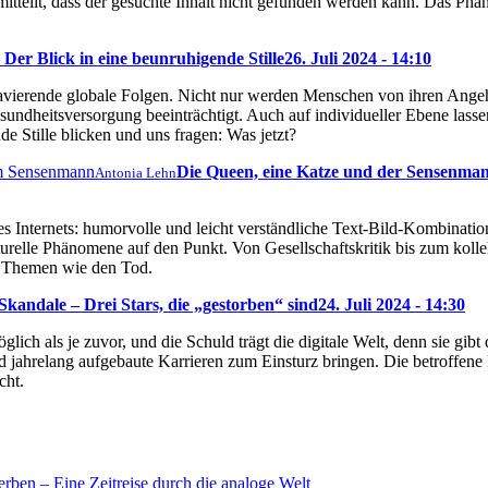
s mitteilt, dass der gesuchte Inhalt nicht gefunden werden kann. Das P
Der Blick in eine beunruhigende Stille
26. Juli 2024 - 14:10
ravierende globale Folgen. Nicht nur werden Menschen von ihren Ange
sundheitsversorgung beeinträchtigt. Auch auf individueller Ebene lassen
e Stille blicken und uns fragen: Was jetzt?
Die Queen, eine Katze und der Sensenma
Antonia Lehn
s Internets: humorvolle und leicht verständliche Text-Bild-Kombination
turelle Phänomene auf den Punkt. Von Gesellschaftskritik bis zum kol
ch Themen wie den Tod.
kandale – Drei Stars, die „gestorben“ sind
24. Juli 2024 - 14:30
glich als je zuvor, und die Schuld trägt die digitale Welt, denn sie gi
 jahrelang aufgebaute Karrieren zum Einsturz bringen. Die betroffene
cht.
rben – Eine Zeitreise durch die analoge Welt