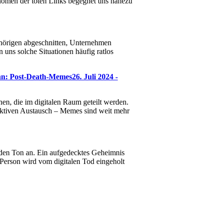
hänomen der toten Links begegnet uns nahezu
hörigen abgeschnitten, Unternehmen
 uns solche Situationen häufig ratlos
nn: Post-Death-Memes
26. Juli 2024 -
en, die im digitalen Raum geteilt werden.
lektiven Austausch – Memes sind weit mehr
bt den Ton an. Ein aufgedecktes Geheimnis
 Person wird vom digitalen Tod eingeholt