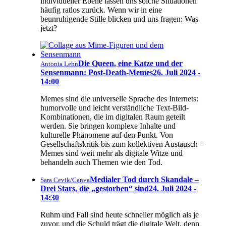
individueller Ebene lassen uns solche Situationen
häufig ratlos zurück. Wenn wir in eine
beunruhigende Stille blicken und uns fragen: Was
jetzt?
Die Queen, eine Katze und der
Antonia Lehn
Sensenmann: Post-Death-Memes
26. Juli 2024 -
14:00
Memes sind die universelle Sprache des Internets:
humorvolle und leicht verständliche Text-Bild-
Kombinationen, die im digitalen Raum geteilt
werden. Sie bringen komplexe Inhalte und
kulturelle Phänomene auf den Punkt. Von
Gesellschaftskritik bis zum kollektiven Austausch –
Memes sind weit mehr als digitale Witze und
behandeln auch Themen wie den Tod.
Medialer Tod durch Skandale –
Sara Cevik/Canva
Drei Stars, die „gestorben“ sind
24. Juli 2024 -
14:30
Ruhm und Fall sind heute schneller möglich als je
zuvor, und die Schuld trägt die digitale Welt, denn