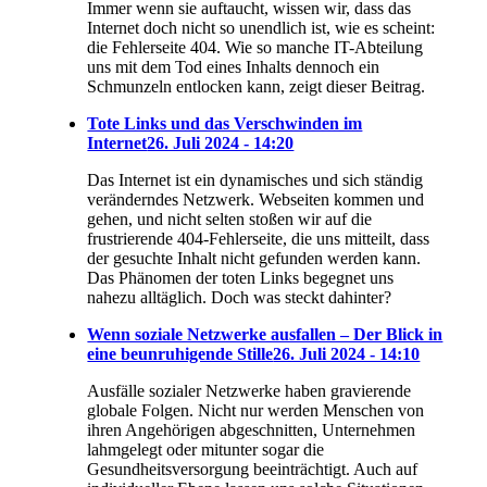
Immer wenn sie auftaucht, wissen wir, dass das
Internet doch nicht so unendlich ist, wie es scheint:
die Fehlerseite 404. Wie so manche IT-Abteilung
uns mit dem Tod eines Inhalts dennoch ein
Schmunzeln entlocken kann, zeigt dieser Beitrag.
Tote Links und das Verschwinden im
Internet
26. Juli 2024 - 14:20
Das Internet ist ein dynamisches und sich ständig
veränderndes Netzwerk. Webseiten kommen und
gehen, und nicht selten stoßen wir auf die
frustrierende 404-Fehlerseite, die uns mitteilt, dass
der gesuchte Inhalt nicht gefunden werden kann.
Das Phänomen der toten Links begegnet uns
nahezu alltäglich. Doch was steckt dahinter?
Wenn soziale Netzwerke ausfallen – Der Blick in
eine beunruhigende Stille
26. Juli 2024 - 14:10
Ausfälle sozialer Netzwerke haben gravierende
globale Folgen. Nicht nur werden Menschen von
ihren Angehörigen abgeschnitten, Unternehmen
lahmgelegt oder mitunter sogar die
Gesundheitsversorgung beeinträchtigt. Auch auf