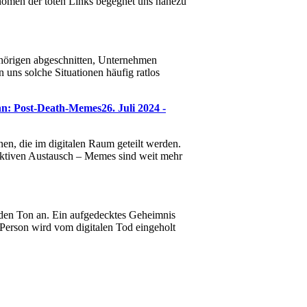
hänomen der toten Links begegnet uns nahezu
hörigen abgeschnitten, Unternehmen
 uns solche Situationen häufig ratlos
nn: Post-Death-Memes
26. Juli 2024 -
en, die im digitalen Raum geteilt werden.
lektiven Austausch – Memes sind weit mehr
bt den Ton an. Ein aufgedecktes Geheimnis
 Person wird vom digitalen Tod eingeholt