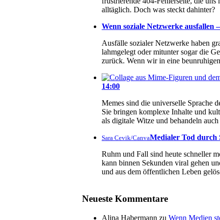
frustrierende 404-Fehlerseite, die un
alltäglich. Doch was steckt dahinter?
Wenn soziale Netzwerke ausfallen – 
Ausfälle sozialer Netzwerke haben g
lahmgelegt oder mitunter sogar die Ge
zurück. Wenn wir in eine beunruhigend
14:00
Memes sind die universelle Sprache de
Sie bringen komplexe Inhalte und kul
als digitale Witze und behandeln au
Medialer Tod durch S
Sara Cevik/Canva
Ruhm und Fall sind heute schneller mö
kann binnen Sekunden viral gehen und
und aus dem öffentlichen Leben gelös
Neueste Kommentare
Alina Habermann
zu
Wenn Medien ste