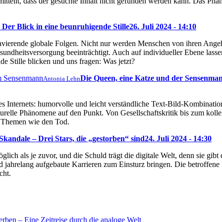
s mitteilt, dass der gesuchte Inhalt nicht gefunden werden kann. Das P
Der Blick in eine beunruhigende Stille
26. Juli 2024 - 14:10
ravierende globale Folgen. Nicht nur werden Menschen von ihren Ange
sundheitsversorgung beeinträchtigt. Auch auf individueller Ebene lassen
e Stille blicken und uns fragen: Was jetzt?
Die Queen, eine Katze und der Sensenma
Antonia Lehn
s Internets: humorvolle und leicht verständliche Text-Bild-Kombination
turelle Phänomene auf den Punkt. Von Gesellschaftskritik bis zum kol
ch Themen wie den Tod.
kandale – Drei Stars, die „gestorben“ sind
24. Juli 2024 - 14:30
glich als je zuvor, und die Schuld trägt die digitale Welt, denn sie gi
 jahrelang aufgebaute Karrieren zum Einsturz bringen. Die betroffene
cht.
rben – Eine Zeitreise durch die analoge Welt