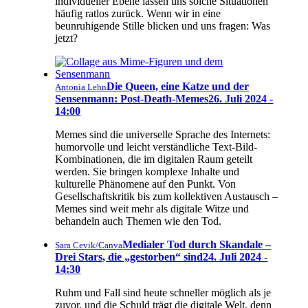
individueller Ebene lassen uns solche Situationen
häufig ratlos zurück. Wenn wir in eine
beunruhigende Stille blicken und uns fragen: Was
jetzt?
Die Queen, eine Katze und der
Antonia Lehn
Sensenmann: Post-Death-Memes
26. Juli 2024 -
14:00
Memes sind die universelle Sprache des Internets:
humorvolle und leicht verständliche Text-Bild-
Kombinationen, die im digitalen Raum geteilt
werden. Sie bringen komplexe Inhalte und
kulturelle Phänomene auf den Punkt. Von
Gesellschaftskritik bis zum kollektiven Austausch –
Memes sind weit mehr als digitale Witze und
behandeln auch Themen wie den Tod.
Medialer Tod durch Skandale –
Sara Cevik/Canva
Drei Stars, die „gestorben“ sind
24. Juli 2024 -
14:30
Ruhm und Fall sind heute schneller möglich als je
zuvor, und die Schuld trägt die digitale Welt, denn