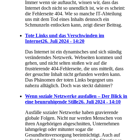
Immer wenn sie auftaucht, wissen wir, dass das
Internet doch nicht so unendlich ist, wie es scheint:
die Fehlerseite 404. Wie so manche IT-Abteilung
uns mit dem Tod eines Inhalts dennoch ein
Schmunzeln entlocken kann, zeigt dieser Beitrag.
Tote Links und das Verschwinden im
Internet
26. Juli 2024 - 14:20
Das Internet ist ein dynamisches und sich ständig
veränderndes Netzwerk. Webseiten kommen und
gehen, und nicht selten stoßen wir auf die
frustrierende 404-Fehlerseite, die uns mitteilt, dass
der gesuchte Inhalt nicht gefunden werden kann.
Das Phänomen der toten Links begegnet uns
nahezu alltäglich. Doch was steckt dahinter?
Wenn soziale Netzwerke ausfallen – Der Blick in
eine beunruhigende Stille
26. Juli 2024 - 14:10
Ausfälle sozialer Netzwerke haben gravierende
globale Folgen. Nicht nur werden Menschen von
ihren Angehörigen abgeschnitten, Unternehmen
lahmgelegt oder mitunter sogar die
Gesundheitsversorgung beeinträchtigt. Auch auf