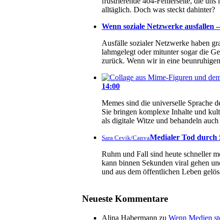
frustrierende 404-Fehlerseite, die un
alltäglich. Doch was steckt dahinter?
Wenn soziale Netzwerke ausfallen – 
Ausfälle sozialer Netzwerke haben g
lahmgelegt oder mitunter sogar die Ge
zurück. Wenn wir in eine beunruhigend
14:00
Memes sind die universelle Sprache de
Sie bringen komplexe Inhalte und kul
als digitale Witze und behandeln au
Medialer Tod durch S
Sara Cevik/Canva
Ruhm und Fall sind heute schneller mö
kann binnen Sekunden viral gehen und
und aus dem öffentlichen Leben gelös
Neueste Kommentare
Alina Habermann
zu
Wenn Medien ste