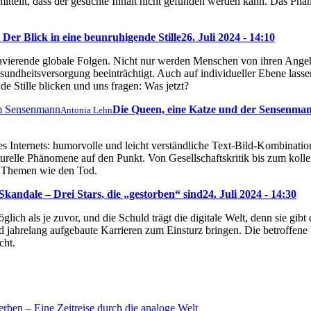
s mitteilt, dass der gesuchte Inhalt nicht gefunden werden kann. Das P
Der Blick in eine beunruhigende Stille
26. Juli 2024 - 14:10
ravierende globale Folgen. Nicht nur werden Menschen von ihren Ange
sundheitsversorgung beeinträchtigt. Auch auf individueller Ebene lassen
e Stille blicken und uns fragen: Was jetzt?
Die Queen, eine Katze und der Sensenma
Antonia Lehn
s Internets: humorvolle und leicht verständliche Text-Bild-Kombination
turelle Phänomene auf den Punkt. Von Gesellschaftskritik bis zum kol
ch Themen wie den Tod.
kandale – Drei Stars, die „gestorben“ sind
24. Juli 2024 - 14:30
glich als je zuvor, und die Schuld trägt die digitale Welt, denn sie gi
 jahrelang aufgebaute Karrieren zum Einsturz bringen. Die betroffene
cht.
rben – Eine Zeitreise durch die analoge Welt