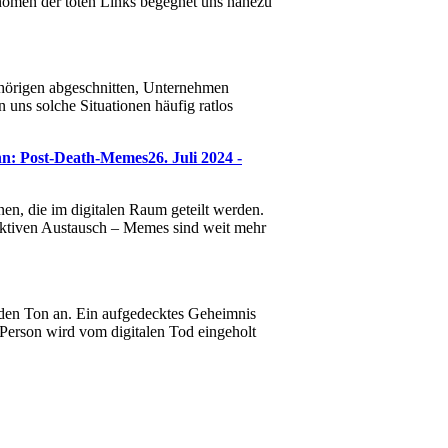
hänomen der toten Links begegnet uns nahezu
hörigen abgeschnitten, Unternehmen
 uns solche Situationen häufig ratlos
nn: Post-Death-Memes
26. Juli 2024 -
en, die im digitalen Raum geteilt werden.
lektiven Austausch – Memes sind weit mehr
bt den Ton an. Ein aufgedecktes Geheimnis
 Person wird vom digitalen Tod eingeholt