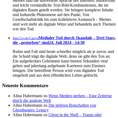
Memes sind die universelle Sprache des Internets: humorvolle
und leicht verständliche Text-Bild-Kombinationen, die im
digitalen Raum geteilt werden. Sie bringen komplexe Inhalte
und kulturelle Phänomene auf den Punkt. Von
Gesellschaftskritik bis zum kollektiven Austausch – Memes
sind weit mehr als digitale Witze und behandeln auch Themen
wie den Tod.
Medialer Tod durch Skandale – Drei Stars,
Sara Cevik/Canva
die „gestorben“ sind
24. Juli 2024 - 14:30
Ruhm und Fall sind heute schneller möglich als je zuvor, und
die Schuld trägt die digitale Welt, denn sie gibt den Ton an.
Ein aufgedecktes Geheimnis kann binnen Sekunden viral
gehen und jahrelang aufgebaute Karrieren zum Einsturz
bringen. Die betroffene Person wird vom digitalen Tod
eingeholt und aus dem öffentlichen Leben gelöscht.
Neueste Kommentare
Alina Habermann
zu
Wenn Medien sterben – Eine Zeitreise
durch die analoge Welt
Alina Habermann
zu
Die tieferen Botschaften von
Ghostbusters: Legacy
Alina Habermann
zu
Ghost in the Shell – Traum oder