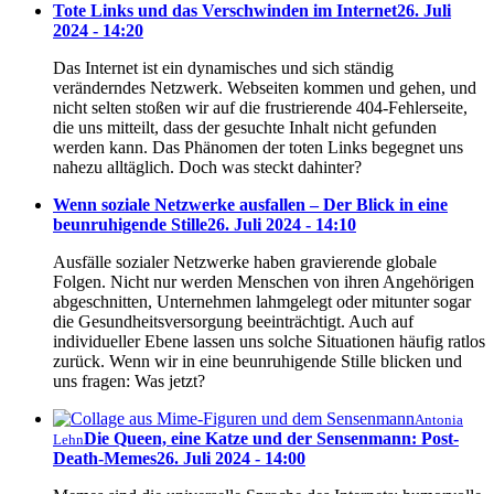
Tote Links und das Verschwinden im Internet
26. Juli
2024 - 14:20
Das Internet ist ein dynamisches und sich ständig
veränderndes Netzwerk. Webseiten kommen und gehen, und
nicht selten stoßen wir auf die frustrierende 404-Fehlerseite,
die uns mitteilt, dass der gesuchte Inhalt nicht gefunden
werden kann. Das Phänomen der toten Links begegnet uns
nahezu alltäglich. Doch was steckt dahinter?
Wenn soziale Netzwerke ausfallen – Der Blick in eine
beunruhigende Stille
26. Juli 2024 - 14:10
Ausfälle sozialer Netzwerke haben gravierende globale
Folgen. Nicht nur werden Menschen von ihren Angehörigen
abgeschnitten, Unternehmen lahmgelegt oder mitunter sogar
die Gesundheitsversorgung beeinträchtigt. Auch auf
individueller Ebene lassen uns solche Situationen häufig ratlos
zurück. Wenn wir in eine beunruhigende Stille blicken und
uns fragen: Was jetzt?
Antonia
Die Queen, eine Katze und der Sensenmann: Post-
Lehn
Death-Memes
26. Juli 2024 - 14:00