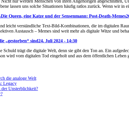
. Nicht nur werden Menschen von ihren Angehörigen abgeschnitten, Un
bene lassen uns solche Situationen häufig ratlos zurück. Wenn wir in ei
Die Queen, eine Katze und der Sensenmann: Post-Death-Memes
2
n
nd leicht verständliche Text-Bild-Kombinationen, die im digitalen Raum
llektiven Austausch – Memes sind weit mehr als digitale Witze und b
ie „gestorben“ sind
24. Juli 2024 - 14:30
ie Schuld trägt die digitale Welt, denn sie gibt den Ton an. Ein aufge
son wird vom digitalen Tod eingeholt und aus dem öffentlichen Leben g
rch die analoge Welt
s: Legacy
 der Unsterblichkeit?
r?