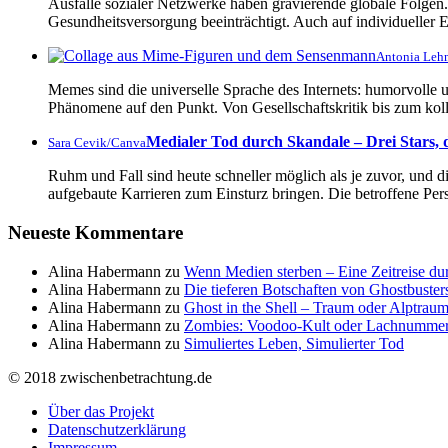
Ausfälle sozialer Netzwerke haben gravierende globale Folgen
Gesundheitsversorgung beeinträchtigt. Auch auf individueller E
Antonia Leh
Memes sind die universelle Sprache des Internets: humorvolle u
Phänomene auf den Punkt. Von Gesellschaftskritik bis zum ko
Medialer Tod durch Skandale – Drei Stars, d
Sara Cevik/Canva
Ruhm und Fall sind heute schneller möglich als je zuvor, und d
aufgebaute Karrieren zum Einsturz bringen. Die betroffene Per
Neueste Kommentare
Alina Habermann
zu
Wenn Medien sterben – Eine Zeitreise du
Alina Habermann
zu
Die tieferen Botschaften von Ghostbuster
Alina Habermann
zu
Ghost in the Shell – Traum oder Alptraum
Alina Habermann
zu
Zombies: Voodoo-Kult oder Lachnumme
Alina Habermann
zu
Simuliertes Leben, Simulierter Tod
© 2018 zwischenbetrachtung.de
Über das Projekt
Datenschutzerklärung
Impressum