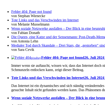
Fehler 404: Page not found
von Stephan Wienecke
Tote Links und das Verschwinden im Internet
von Melanie Musselmann
Wenn soziale Netzwerke ausfallen – Der Blick in eine beunruhi
von Fabian Donath
Die Queen, eine Katze und der Sensenmann: Post-Death-Mem
von Antonia Lehn
Medialer Tod durch Skandale – Drei Stars, die „gestorben“ sin
von Sara Cevik
Fehler 404: Page not found
26. Juli 2024
pixabay
Immer wenn sie auftaucht, wissen wir, dass das Internet doch n
Schmunzeln entlocken kann, zeigt dieser Beitrag.
Tote Links und das Verschwinden im Internet
26. Juli 2024
Das Internet ist ein dynamisches und sich ständig veränderndes
gesuchte Inhalt nicht gefunden werden kann. Das Phänomen der
Wenn soziale Netzwerke ausfallen – Der Blick in eine beunr