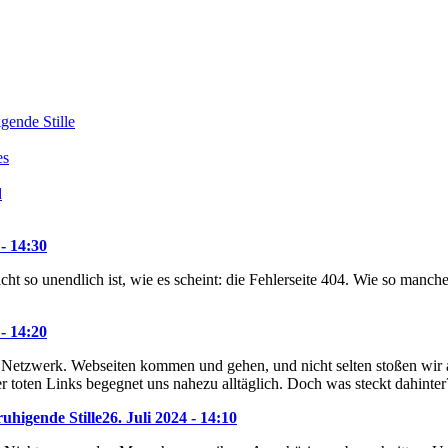
gende Stille
es
d
 - 14:30
icht so unendlich ist, wie es scheint: die Fehlerseite 404. Wie so manc
 - 14:20
 Netzwerk. Webseiten kommen und gehen, und nicht selten stoßen wir auf 
 toten Links begegnet uns nahezu alltäglich. Doch was steckt dahinter
uhigende Stille
26. Juli 2024 - 14:10