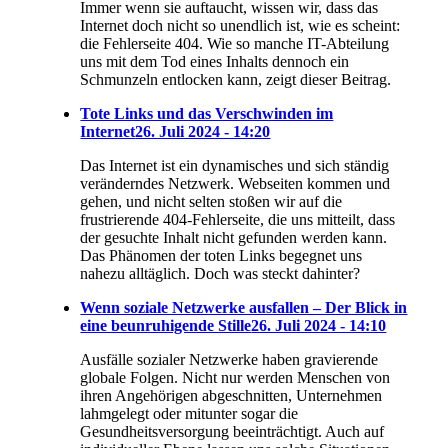
Immer wenn sie auftaucht, wissen wir, dass das
Internet doch nicht so unendlich ist, wie es scheint:
die Fehlerseite 404. Wie so manche IT-Abteilung
uns mit dem Tod eines Inhalts dennoch ein
Schmunzeln entlocken kann, zeigt dieser Beitrag.
Tote Links und das Verschwinden im
Internet
26. Juli 2024 - 14:20
Das Internet ist ein dynamisches und sich ständig
veränderndes Netzwerk. Webseiten kommen und
gehen, und nicht selten stoßen wir auf die
frustrierende 404-Fehlerseite, die uns mitteilt, dass
der gesuchte Inhalt nicht gefunden werden kann.
Das Phänomen der toten Links begegnet uns
nahezu alltäglich. Doch was steckt dahinter?
Wenn soziale Netzwerke ausfallen – Der Blick in
eine beunruhigende Stille
26. Juli 2024 - 14:10
Ausfälle sozialer Netzwerke haben gravierende
globale Folgen. Nicht nur werden Menschen von
ihren Angehörigen abgeschnitten, Unternehmen
lahmgelegt oder mitunter sogar die
Gesundheitsversorgung beeinträchtigt. Auch auf