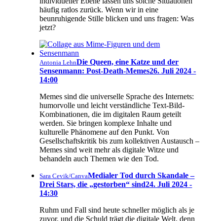
individueller Ebene lassen uns solche Situationen
häufig ratlos zurück. Wenn wir in eine
beunruhigende Stille blicken und uns fragen: Was
jetzt?
Die Queen, eine Katze und der
Antonia Lehn
Sensenmann: Post-Death-Memes
26. Juli 2024 -
14:00
Memes sind die universelle Sprache des Internets:
humorvolle und leicht verständliche Text-Bild-
Kombinationen, die im digitalen Raum geteilt
werden. Sie bringen komplexe Inhalte und
kulturelle Phänomene auf den Punkt. Von
Gesellschaftskritik bis zum kollektiven Austausch –
Memes sind weit mehr als digitale Witze und
behandeln auch Themen wie den Tod.
Medialer Tod durch Skandale –
Sara Cevik/Canva
Drei Stars, die „gestorben“ sind
24. Juli 2024 -
14:30
Ruhm und Fall sind heute schneller möglich als je
zuvor, und die Schuld trägt die digitale Welt, denn