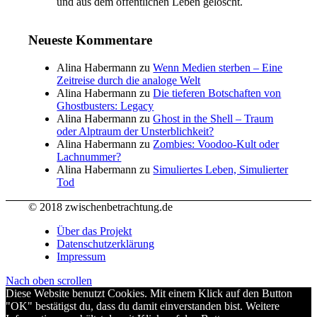
und aus dem öffentlichen Leben gelöscht.
Neueste Kommentare
Alina Habermann
zu
Wenn Medien sterben – Eine
Zeitreise durch die analoge Welt
Alina Habermann
zu
Die tieferen Botschaften von
Ghostbusters: Legacy
Alina Habermann
zu
Ghost in the Shell – Traum
oder Alptraum der Unsterblichkeit?
Alina Habermann
zu
Zombies: Voodoo-Kult oder
Lachnummer?
Alina Habermann
zu
Simuliertes Leben, Simulierter
Tod
© 2018 zwischenbetrachtung.de
Über das Projekt
Datenschutzerklärung
Impressum
Nach oben scrollen
Diese Website benutzt Cookies. Mit einem Klick auf den Button
"OK" bestätigst du, dass du damit einverstanden bist. Weitere