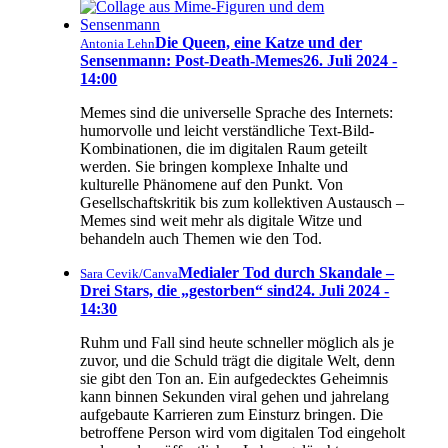
Die Queen, eine Katze und der
Antonia Lehn
Sensenmann: Post-Death-Memes
26. Juli 2024 -
14:00
Memes sind die universelle Sprache des Internets:
humorvolle und leicht verständliche Text-Bild-
Kombinationen, die im digitalen Raum geteilt
werden. Sie bringen komplexe Inhalte und
kulturelle Phänomene auf den Punkt. Von
Gesellschaftskritik bis zum kollektiven Austausch –
Memes sind weit mehr als digitale Witze und
behandeln auch Themen wie den Tod.
Medialer Tod durch Skandale –
Sara Cevik/Canva
Drei Stars, die „gestorben“ sind
24. Juli 2024 -
14:30
Ruhm und Fall sind heute schneller möglich als je
zuvor, und die Schuld trägt die digitale Welt, denn
sie gibt den Ton an. Ein aufgedecktes Geheimnis
kann binnen Sekunden viral gehen und jahrelang
aufgebaute Karrieren zum Einsturz bringen. Die
betroffene Person wird vom digitalen Tod eingeholt