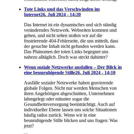
Tote Links und das Verschwinden im
Internet
26. Juli 2024 - 14:20
Das Internet ist ein dynamisches und sich ständig
veränderndes Netzwerk. Webseiten kommen und
gehen, und nicht selten stoßen wir auf die
frustrierende 404-Fehlerseite, die uns mitteilt, dass
der gesuchte Inhalt nicht gefunden werden kann.
Das Phänomen der toten Links begegnet uns
nahezu alltäglich. Doch was steckt dahinter?
Wenn soziale Netzwerke ausfallen – Der Blick in
eine beunruhigende Stille
26. Juli 2024 - 14:10
Ausfälle sozialer Netzwerke haben gravierende
globale Folgen. Nicht nur werden Menschen von
ihren Angehörigen abgeschnitten, Unternehmen
lahmgelegt oder mitunter sogar die
Gesundheitsversorgung beeinträchtigt. Auch auf
individueller Ebene lassen uns solche Situationen
häufig ratlos zurück. Wenn wir in eine
beunruhigende Stille blicken und uns fragen: Was
jetzt?