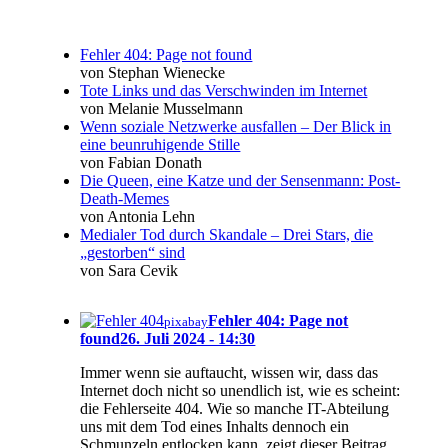
Fehler 404: Page not found
von Stephan Wienecke
Tote Links und das Verschwinden im Internet
von Melanie Musselmann
Wenn soziale Netzwerke ausfallen – Der Blick in
eine beunruhigende Stille
von Fabian Donath
Die Queen, eine Katze und der Sensenmann: Post-
Death-Memes
von Antonia Lehn
Medialer Tod durch Skandale – Drei Stars, die
„gestorben“ sind
von Sara Cevik
Fehler 404: Page not
pixabay
found
26. Juli 2024 - 14:30
Immer wenn sie auftaucht, wissen wir, dass das
Internet doch nicht so unendlich ist, wie es scheint:
die Fehlerseite 404. Wie so manche IT-Abteilung
uns mit dem Tod eines Inhalts dennoch ein
Schmunzeln entlocken kann, zeigt dieser Beitrag.