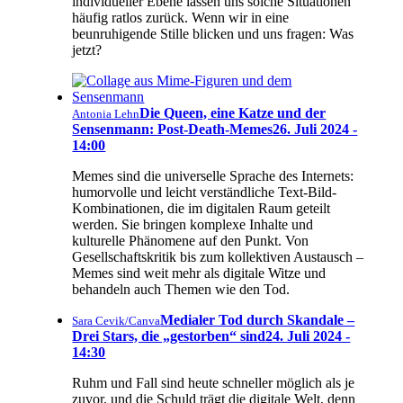
individueller Ebene lassen uns solche Situationen
häufig ratlos zurück. Wenn wir in eine
beunruhigende Stille blicken und uns fragen: Was
jetzt?
Die Queen, eine Katze und der
Antonia Lehn
Sensenmann: Post-Death-Memes
26. Juli 2024 -
14:00
Memes sind die universelle Sprache des Internets:
humorvolle und leicht verständliche Text-Bild-
Kombinationen, die im digitalen Raum geteilt
werden. Sie bringen komplexe Inhalte und
kulturelle Phänomene auf den Punkt. Von
Gesellschaftskritik bis zum kollektiven Austausch –
Memes sind weit mehr als digitale Witze und
behandeln auch Themen wie den Tod.
Medialer Tod durch Skandale –
Sara Cevik/Canva
Drei Stars, die „gestorben“ sind
24. Juli 2024 -
14:30
Ruhm und Fall sind heute schneller möglich als je
zuvor, und die Schuld trägt die digitale Welt, denn