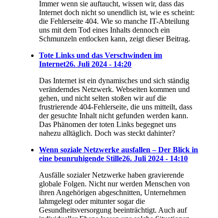
Immer wenn sie auftaucht, wissen wir, dass das
Internet doch nicht so unendlich ist, wie es scheint:
die Fehlerseite 404. Wie so manche IT-Abteilung
uns mit dem Tod eines Inhalts dennoch ein
Schmunzeln entlocken kann, zeigt dieser Beitrag.
Tote Links und das Verschwinden im
Internet
26. Juli 2024 - 14:20
Das Internet ist ein dynamisches und sich ständig
veränderndes Netzwerk. Webseiten kommen und
gehen, und nicht selten stoßen wir auf die
frustrierende 404-Fehlerseite, die uns mitteilt, dass
der gesuchte Inhalt nicht gefunden werden kann.
Das Phänomen der toten Links begegnet uns
nahezu alltäglich. Doch was steckt dahinter?
Wenn soziale Netzwerke ausfallen – Der Blick in
eine beunruhigende Stille
26. Juli 2024 - 14:10
Ausfälle sozialer Netzwerke haben gravierende
globale Folgen. Nicht nur werden Menschen von
ihren Angehörigen abgeschnitten, Unternehmen
lahmgelegt oder mitunter sogar die
Gesundheitsversorgung beeinträchtigt. Auch auf